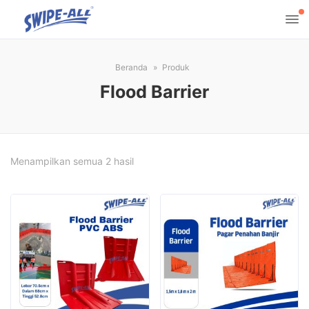
Beranda
Produk
Flood Barrier
Diurutkan
Menampilkan semua 2 hasil
menurut
yang
terbaru