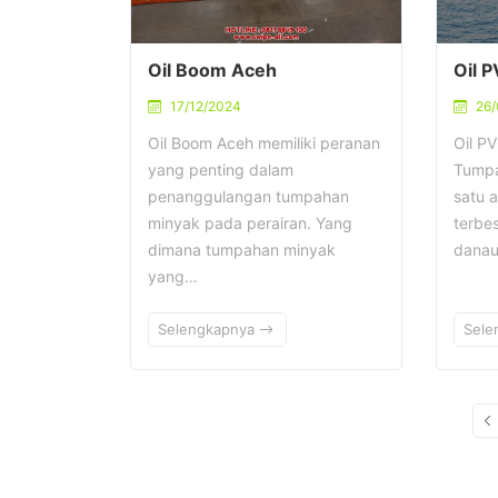
Oil Boom Aceh
Oil 
17/12/2024
26
Oil Boom Aceh memiliki peranan
Oil P
yang penting dalam
Tumpa
penanggulangan tumpahan
satu 
minyak pada perairan. Yang
terbes
dimana tumpahan minyak
dana
yang…
Selengkapnya
Sele