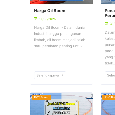
Harga Oil Boom
Pena
Pera
11/08/2025
31/
Harga Oil Boom - Dalam dunia
Dalam
industri hingga penanganan
kelest
limbah, oil boom menjadi salah
penan
satu peralatan penting untuk…
pada 
yang 
tidak
Selengkapnya
Sele
PVC Boom
PVC B