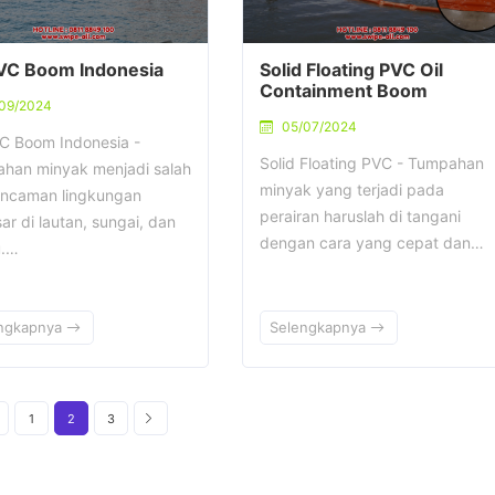
PVC Boom Indonesia
Solid Floating PVC Oil
Containment Boom
/09/2024
05/07/2024
VC Boom Indonesia -
Solid Floating PVC - Tumpahan
han minyak menjadi salah
minyak yang terjadi pada
ancaman lingkungan
perairan haruslah di tangani
ar di lautan, sungai, dan
dengan cara yang cepat dan…
u.…
ngkapnya
Selengkapnya
1
2
3