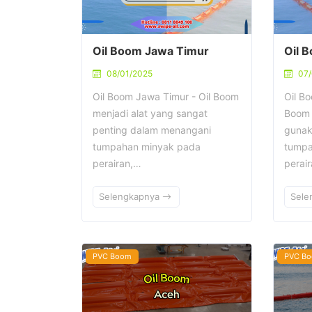
Oil Boom Jawa Timur
Oil 
08/01/2025
07/
Oil Boom Jawa Timur - Oil Boom
Oil B
menjadi alat yang sangat
Boom 
penting dalam menangani
gunak
tumpahan minyak pada
tumpa
perairan,…
perai
Selengkapnya
Sele
PVC Boom
PVC B