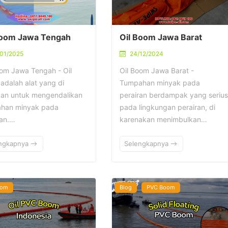
Boom Jawa Tengah
Oil Boom Jawa Barat
01/2025
24/12/2024
oom Jawa Tengah - Oil
Oil Boom Jawa Barat -
adalah alat yang di
Tumpahan minyak pada
an untuk mengendalikan
perairan berdampak yang serius
han minyak pada
pada lingkungan perairan, di
ran.…
karenakan menimbulkan…
ngkapnya
Selengkapnya
oom
Blog
PVC Boom