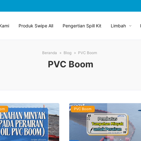
Kami
Produk Swipe All
Pengertian Spill Kit
Limbah
Beranda
Blog
PVC Boom
PVC Boom
oom
PVC Boom