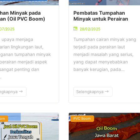
han Minyak pada
Pembatas Tumpahan
ian (Oil PVC Boom)
Minyak untuk Perairan
07/2025
28/02/2025
 upaya menjaga
Tumpahan cairan minyak yang
arian lingkungan laut,
terjadi pada perairan laut
ganan tumpahan minyak
menjadi masalah yang serius,
perairan menjadi aspek
yang dapat menyebabkan
sangat penting dan
banyak kerugian, pada…
…
ngkapnya
Selengkapnya
oom
PVC Boom