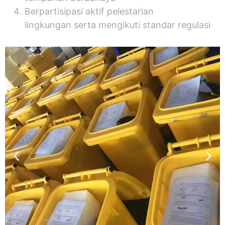
Berpartisipasi aktif pelestarian
lingkungan
serta mengikuti standar regulasi