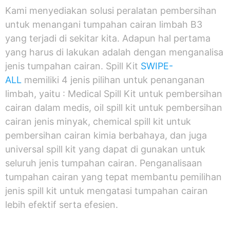
Kami menyediakan solusi peralatan pembersihan
untuk menangani tumpahan cairan limbah B3
yang terjadi di sekitar kita. Adapun hal pertama
yang harus di lakukan adalah dengan menganalisa
jenis tumpahan cairan. Spill Kit
SWIPE-
ALL
memiliki 4 jenis pilihan untuk penanganan
limbah, yaitu : Medical Spill Kit untuk pembersihan
cairan dalam medis, oil spill kit untuk pembersihan
cairan jenis minyak, chemical spill kit untuk
pembersihan cairan kimia berbahaya, dan juga
universal spill kit yang dapat di gunakan untuk
seluruh jenis tumpahan cairan. Penganalisaan
tumpahan cairan yang tepat membantu pemilihan
jenis spill kit untuk mengatasi tumpahan cairan
lebih efektif serta efesien.