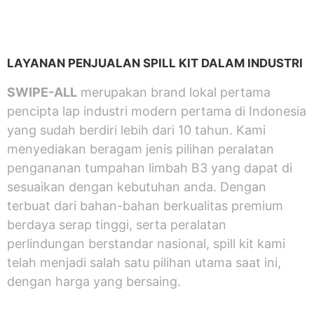
LAYANAN PENJUALAN SPILL KIT DALAM INDUSTRI
SWIPE-ALL
merupakan brand lokal pertama
pencipta lap industri modern pertama di Indonesia
yang sudah berdiri lebih dari 10 tahun. Kami
menyediakan beragam jenis pilihan peralatan
pengananan tumpahan limbah B3 yang dapat di
sesuaikan dengan kebutuhan anda. Dengan
terbuat dari bahan-bahan berkualitas premium
berdaya serap tinggi, serta peralatan
perlindungan berstandar nasional, spill kit kami
telah menjadi salah satu pilihan utama saat ini,
dengan harga yang bersaing.