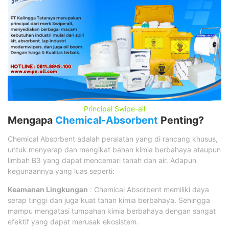
Principal Swipe-all
Mengapa
Chemical-Absorbent
Penting?
Chemical Absorbent adalah peralatan yang di rancang khusus,
untuk menyerap dan mengikat bahan kimia berbahaya ataupun
limbah B3 yang dapat mencemari tanah dan air. Adapun
kegunaannya yang luas seperti:
Keamanan Lingkungan
: Chemical Absorbent memiliki daya
serap tinggi dan juga kuat tahan kimia berbahaya. Sehingga
mampu mengatasi tumpahan kimia berbahaya dengan sangat
efektif yang dapat merusak ekosistem.