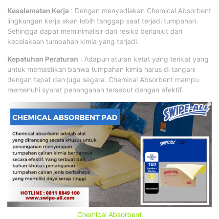
Keselamatan Kerja
: Dengan menyediakan Chemical Absorbent
lingkungan kerja akan lebih tanggap saat terjadi tumpahan.
Sehingga dapat meminimalisir dari resiko berlanjut dari
kecelakaan tumpahan kimia yang terjadi.
Kepatuhan Peraturan
: Adapun aturan ketat yang terikat yang
untuk memastikan bahwa tumpahan kimia harus di tangani
dengan tepat dan juga segera. Chemical Absorbent mampu
memenuhi syarat penanganan tersebut dengan efektif.
Chemical Absorbent