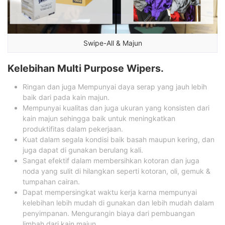
Swipe-All & Majun
Kelebihan Multi Purpose Wipers.
Ringan dan juga Mempunyai daya serap yang jauh lebih
baik dari pada kain majun.
Mempunyai kualitas dan juga ukuran yang konsisten dari
kain majun sehingga baik untuk meningkatkan
produktifitas dalam pekerjaan.
Kuat dalam segala kondisi baik basah maupun kering, dan
juga dapat di gunakan berulang kali.
Sangat efektif dalam membersihkan kotoran dan juga
noda yang sulit di hilangkan seperti kotoran, oli, gemuk &
tumpahan cairan.
Dapat mempersingkat waktu kerja karna mempunyai
kelebihan lebih mudah di gunakan dan lebih mudah dalam
penyimpanan. Mengurangin biaya dari pembuangan
limbah dari kain majun.