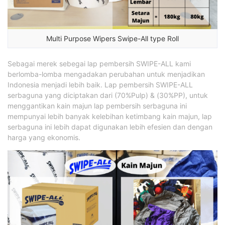
Multi Purpose Wipers Swipe-All type Roll
Sebagai merek sebegai lap pembersih SWIPE-ALL kami
berlomba-lomba mengadakan perubahan untuk menjadikan
Indonesia menjadi lebih baik. Lap pembersih SWIPE-ALL
serbaguna yang diciptakan dari (70%Pulp) & (30%PP), untuk
menggantikan kain majun lap pembersih serbaguna ini
mempunyai lebih banyak kelebihan ketimbang kain majun, lap
serbaguna ini lebih dapat digunakan lebih efesien dan dengan
harga yang ekonomis.