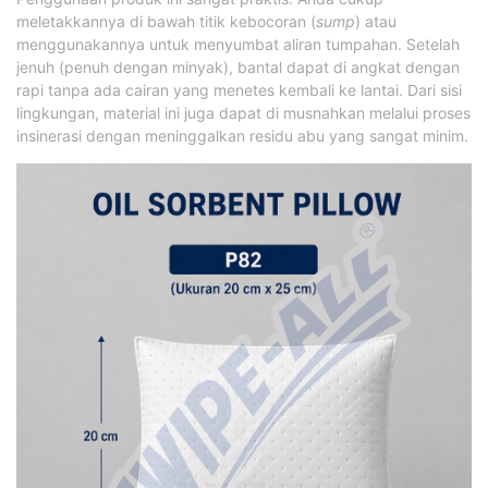
meletakkannya di bawah titik kebocoran (
sump
) atau
menggunakannya untuk menyumbat aliran tumpahan. Setelah
jenuh (penuh dengan minyak), bantal dapat di angkat dengan
rapi tanpa ada cairan yang menetes kembali ke lantai. Dari sisi
lingkungan, material ini juga dapat di musnahkan melalui proses
insinerasi dengan meninggalkan residu abu yang sangat minim.