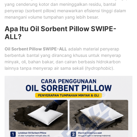
yang cenderung kotor dan meninggalkan residu, bantal
penyerap (sorbent pillow) menawarkan efisiensi tinggi dalam
menangani volume tumpahan yang lebih besar.
Apa Itu Oil Sorbent Pillow SWIPE-
ALL?
Oil Sorbent Pillow SWIPE-ALL
adalah material penyerap
berbentuk bantal yang dirancang khusus untuk menyerap
minyak, oli, bahan bakar, dan cairan berbasis hidrokarbon
lainnya tanpa menyerap air sama sekali (
hydrophobic
).