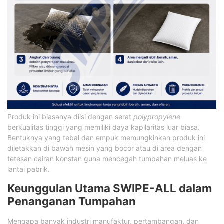
Produk ini biasanya diisi dengan serat
polypropylene
berkualitas tinggi yang memiliki daya kapilaritas luar biasa.
Bentuknya yang tebal dan empuk memungkinkan produk ini
diletakkan di bawah mesin yang bocor atau di area dengan
tetesan cairan konstan guna mencegah tumpahan meluas ke
lantai pabrik.
Keunggulan Utama SWIPE-ALL dalam
Penanganan Tumpahan
Mengapa banyak industri manufaktur, pertambangan, dan