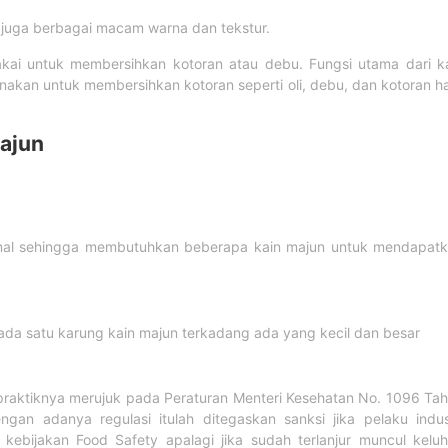
n juga berbagai macam warna dan tekstur.
kai untuk membersihkan kotoran atau debu. Fungsi utama dari k
nakan untuk membersihkan kotoran seperti oli, debu, dan kotoran ha
ajun
mal sehingga membutuhkan beberapa kain majun untuk mendapat
ada satu karung kain majun terkadang ada yang kecil dan besar
praktiknya merujuk pada Peraturan Menteri Kesehatan No. 1096 Ta
gan adanya regulasi itulah ditegaskan sanksi jika pelaku indus
bijakan Food Safety apalagi jika sudah terlanjur muncul kelu