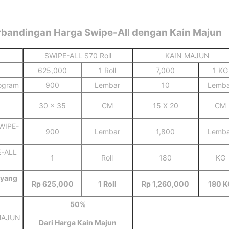
rbandingan Harga Swipe-All dengan Kain Majun
SWIPE-ALL S70 Roll
KAIN MAJUN
625,000
1 Roll
7,000
1 KG
logram
900
Lembar
10
Lemba
30 x 35
CM
15 X 20
CM
SWIPE-
900
Lembar
1,800
Lemba
E-ALL
1
Roll
180
KG
 yang
Rp 625,000
1 Roll
Rp 1,260,000
180 K
50%
MAJUN
Dari Harga Kain Majun