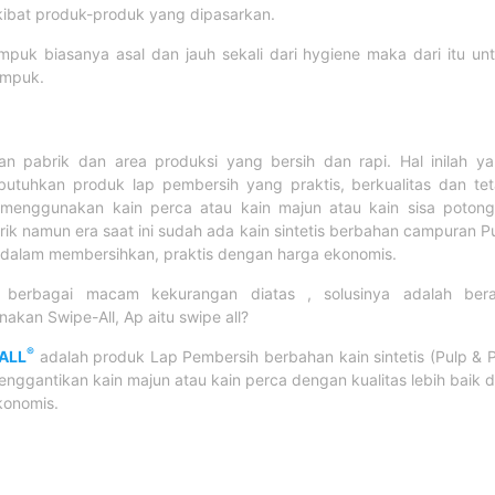
kibat produk-produk yang dipasarkan.
puk biasanya asal dan jauh sekali dari hygiene maka dari itu un
umpuk.
gan pabrik dan area produksi yang bersih dan rapi. Hal inilah y
tuhkan produk lap pembersih yang praktis, berkualitas dan te
r menggunakan kain perca atau kain majun atau kain sisa poton
ik namun era saat ini sudah ada kain sintetis berbahan campuran P
ik dalam membersihkan, praktis dengan harga ekonomis.
 berbagai macam kekurangan diatas , solusinya adalah bera
kan Swipe-All, Ap aitu swipe all?
®
ALL
adalah produk Lap Pembersih berbahan kain sintetis (Pulp & 
nggantikan kain majun atau kain perca dengan kualitas lebih baik 
konomis.