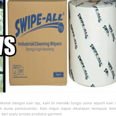
kenal dengan kain lap, kain ini memiliki fungsi sama seperti kain 
am dunia perindustrian. Kain majun dapat dikatakan termasuk lim
 dari suatu proses produksi garment.