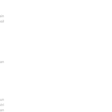
ain
sil
kan
hun
tri
han