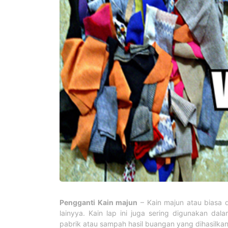
Pengganti Kain majun
– Kain majun atau biasa di
lainyya. Kain lap ini juga sering digunakan dal
pabrik atau sampah hasil buangan yang dihasilkan