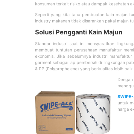
konsumen terkait risiko atau dampak kesehatan a
Seperti yang kita tahu pembuatan kain majun tum
industry makanan tidak disarankan pakai majun t
Solusi Pengganti Kain Majun
Standar industri saat ini mensyaratkan lingkun
membuat tuntutan perusahaan manufaktur membu
ekonomis. Jika sebelumnya industri manufaktu
garment sebagai lap pembersih di lingkungan pabr
& PP (Polyprophelene) yang berkualitas lebih ba
Dengan
mengguna
SWIPE-
untuk me
harga e