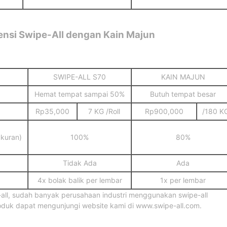
ensi Swipe-All dengan Kain Majun
SWIPE-ALL S70
KAIN MAJUN
Hemat tempat sampai 50%
Butuh tempat besar
Rp35,000
7 KG /Roll
Rp900,000
/180 K
ukuran)
100%
80%
Tidak Ada
Ada
4x bolak balik per lembar
1x per lembar
ll, sudah banyak perusahaan industri menggunakan swipe-all
roduk dapat mengunjungi website kami di www.swipe-all.com.