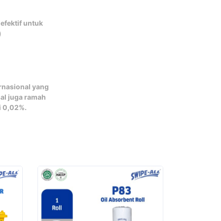
fektif untuk
)
rnasional yang
sal juga ramah
i 0,02%.