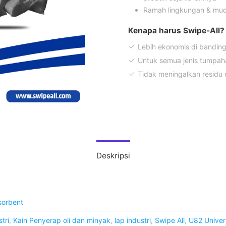
Ramah lingkungan & mud
Kenapa harus Swipe-All?
Lebih ekonomis di banding
Untuk semua jenis tumpah
Tidak meningalkan residu 
Deskripsi
sorbent
tri
,
Kain Penyerap oli dan minyak
,
lap industri
,
Swipe All
,
U82 Univers