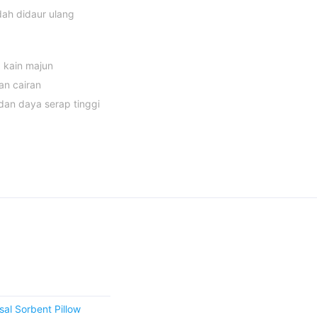
ah didaur ulang
 kain majun
an cairan
dan daya serap tinggi
al Sorbent Pillow