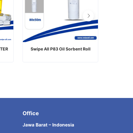
ITER
Swipe All P83 Oil Sorbent Roll
Swipe All
Office
Jawa Barat – Indonesia