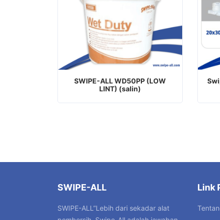
SWIPE-ALL WD50PP (LOW
Swi
LINT) (salin)
SWIPE-ALL
Link 
Tentan
SWIPE-ALL”Lebih dari sekadar alat
pembersih, Swipe-All adalah jawaban