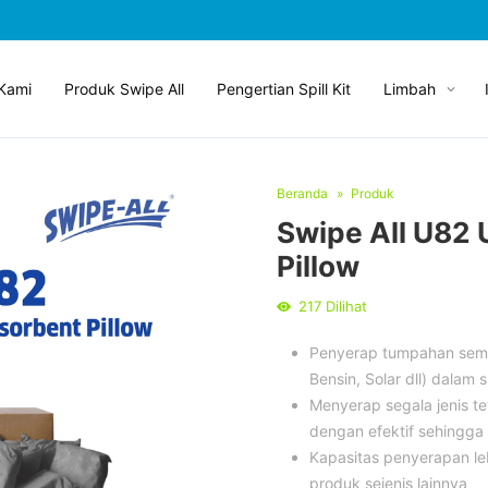
Kami
Produk Swipe All
Pengertian Spill Kit
Limbah
Beranda
Produk
Swipe All U82 
Pillow
217
Dilihat
Penyerap tumpahan semua 
Bensin, Solar dll) dalam 
Menyerap segala jenis te
dengan efektif sehingga
Kapasitas penyerapan le
produk sejenis lainnya