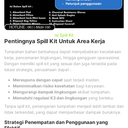
Isi Spill Kit
Pentingnya Spill Kit Untuk Area Kerja
Tumpahan bahan berbahaya dapat menyebabkan kecelakaan
kerja, pencemaran lingkungan, hingga gangguan operasional.
Dengan memiliki spill kit yang sesuai dan juga tersedia pada
lokasi strategis, perusahaan dapat :
Merespons dengan cepat
saat terjadi insiden.
Meminimalkan risiko kesehatan
bagi karyawan.
Mengurangi dampak lingkungan
akibat tumpahan.
Mematuhi regulasi K3 dan lingkungan
yang berlaku.
Tanpa spill kit, penanganan tumpahan menjadi lebih lambat dan
tidak terkendali, yang dapat memperbesar dampak buruknya.
Strategi Penempatan dan Penggunaan yang