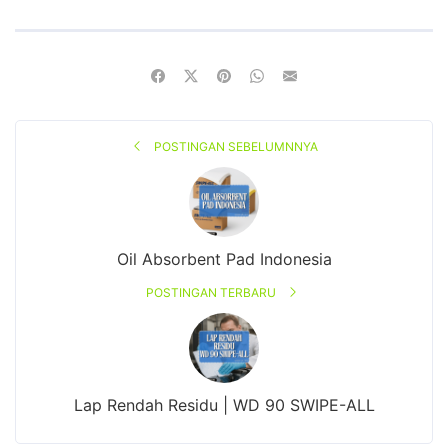
POSTINGAN SEBELUMNNYA
Oil Absorbent Pad Indonesia
POSTINGAN TERBARU
Lap Rendah Residu | WD 90 SWIPE-ALL