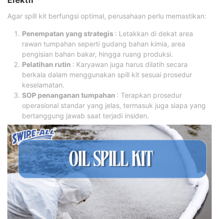
Efektif
Agar spill kit berfungsi optimal, perusahaan perlu memastikan:
Penempatan yang strategis
: Letakkan di dekat area
rawan tumpahan seperti gudang bahan kimia, area
pengisian bahan bakar, hingga ruang produksi.
Pelatihan rutin
: Karyawan juga harus dilatih secara
berkala dalam menggunakan spill kit sesuai prosedur
keselamatan.
SOP penanganan tumpahan
: Terapkan prosedur
operasional standar yang jelas, termasuk juga siapa yang
bertanggung jawab saat terjadi insiden.