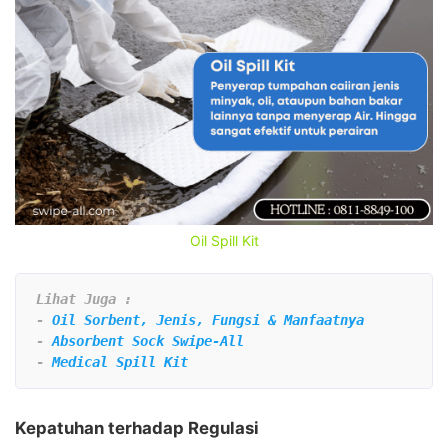
Oil Spill Kit
Lihat Juga : 

- 
Oil Sorbent, Jenis, Fungsi & Manfaatnya
- 
Absorbent Sock Swipe-All
- 
Medical Spill Kit
Kepatuhan terhadap Regulasi