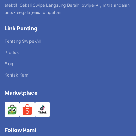
efektif! Sekali Swipe Langsung Bersih. Swipe-All, mitra andalan
untuk segala jenis tumpahan.
Link Penting
Tentang Swipe-All
Produk
Blog
Kontak Kami
Marketplace
Follow Kami