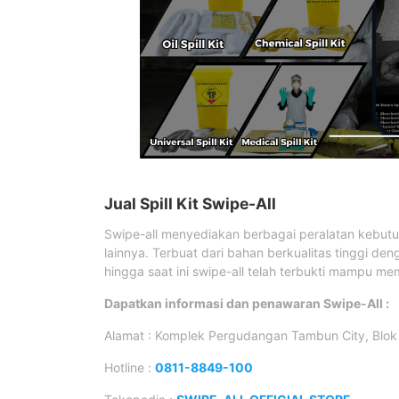
Jual Spill Kit Swipe-All
Swipe-all menyediakan berbagai peralatan kebutuhan
lainnya. Terbuat dari bahan berkualitas tinggi d
hingga saat ini swipe-all telah terbukti mampu me
Dapatkan informasi dan penawaran Swipe-All :
Alamat : Komplek Pergudangan Tambun City, Blok 
Hotline :
0811-8849-100