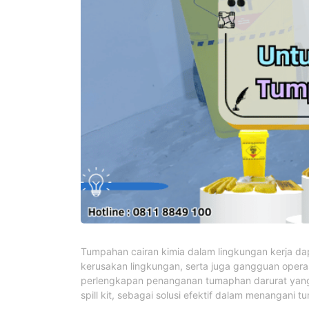
Tumpahan cairan kimia dalam lingkungan kerja da
kerusakan lingkungan, serta juga gangguan operas
perlengkapan penanganan tumaphan darurat yang 
spill kit, sebagai solusi efektif dalam menangani 