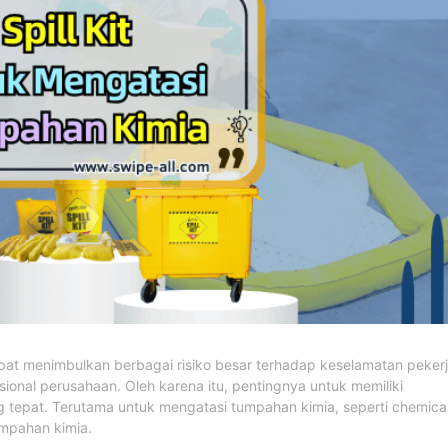
pat menimbulkan berbagai risiko besar terhadap keselamatan pekerj
ional perusahaan. Oleh karena itu, pentingnya untuk memiliki
tepat. Terutama untuk mengatasi tumpahan kimia, seperti chemica
tumpahan kimia.