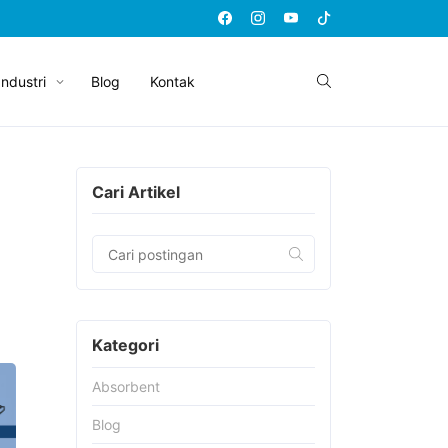
Industri
Blog
Kontak
Cari Artikel
Kategori
Absorbent
Blog