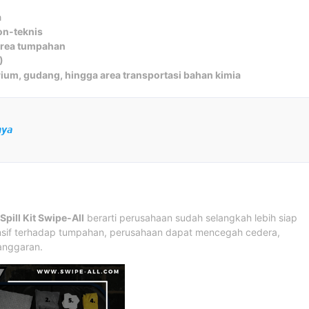
a
on-teknis
 area tumpahan
)
orium, gudang, hingga area transportasi bahan kimia
nya
Spill Kit Swipe-All
berarti perusahaan sudah selangkah lebih siap
nsif terhadap tumpahan, perusahaan dapat mencegah cedera,
anggaran.