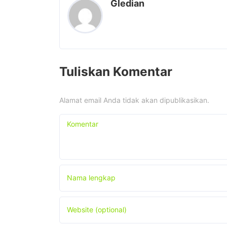
Gledian
Tuliskan Komentar
Alamat email Anda tidak akan dipublikasikan.
Komentar
Nama lengkap
Website (optional)