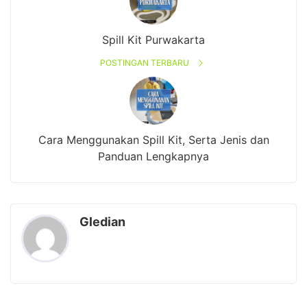
Spill Kit Purwakarta
POSTINGAN TERBARU
Cara Menggunakan Spill Kit, Serta Jenis dan
Panduan Lengkapnya
Gledian