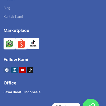
Blog
Kontak Kami
Marketplace
Follow Kami
Office
Jawa Barat – Indonesia