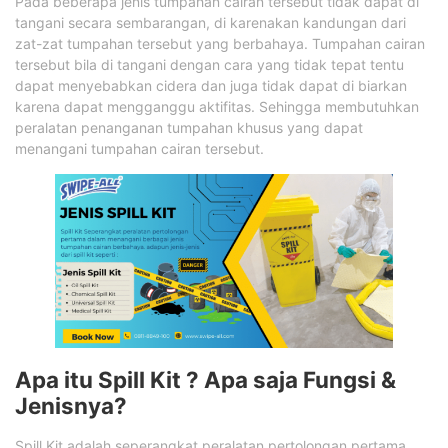
Pada beberapa jenis tumpahan cairan tersebut tidak dapat di
tangani secara sembarangan, di karenakan kandungan dari
zat-zat tumpahan tersebut yang berbahaya. Tumpahan cairan
tersebut bila di tangani dengan cara yang tidak tepat tentu
dapat menyebabkan cidera dan juga tidak dapat di biarkan
karena dapat mengganggu aktifitas. Sehingga membutuhkan
peralatan penanganan tumpahan khusus yang dapat
menangani tumpahan cairan tersebut.
Apa itu Spill Kit ? Apa saja Fungsi &
Jenisnya?
Spill Kit adalah seperangkat peralatan pertolongan pertama