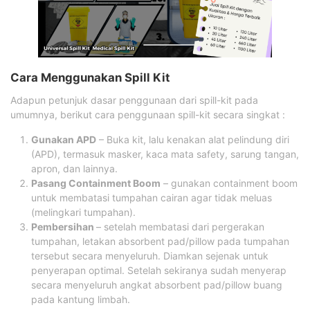
Cara Menggunakan Spill Kit
Adapun petunjuk dasar penggunaan dari spill-kit pada
umumnya, berikut cara penggunaan spill-kit secara singkat :
Gunakan APD
– Buka kit, lalu kenakan alat pelindung diri
(APD), termasuk masker, kaca mata safety, sarung tangan,
apron, dan lainnya.
Pasang Containment Boom
– gunakan containment boom
untuk membatasi tumpahan cairan agar tidak meluas
(melingkari tumpahan).
Pembersihan
– setelah membatasi dari pergerakan
tumpahan, letakan absorbent pad/pillow pada tumpahan
tersebut secara menyeluruh. Diamkan sejenak untuk
penyerapan optimal. Setelah sekiranya sudah menyerap
secara menyeluruh angkat absorbent pad/pillow buang
pada kantung limbah.