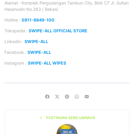
Alamat : Komplek Pergudangan Tambun City, Blok C7 Jl. Sultan
Hasanudin No.263 / Bekasi
Hotline :
0811-8849-100
Tokopedia :
SWIPE-ALL OFFICIAL STORE
Linkedin :
SWIPE-ALL
Facebook :
SWIPE-ALL
Instagram :
SWIPE-ALL WIPES
POSTINGAN SEBELUMNNYA