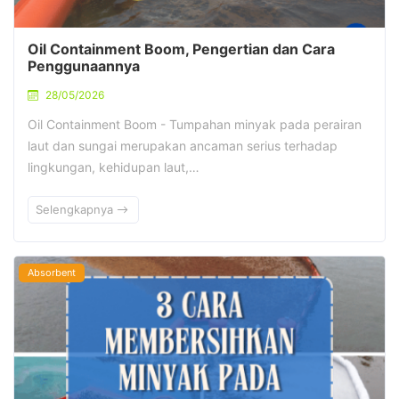
Oil Containment Boom, Pengertian dan Cara
Penggunaannya
28/05/2026
Oil Containment Boom - Tumpahan minyak pada perairan
laut dan sungai merupakan ancaman serius terhadap
lingkungan, kehidupan laut,…
Selengkapnya
Absorbent