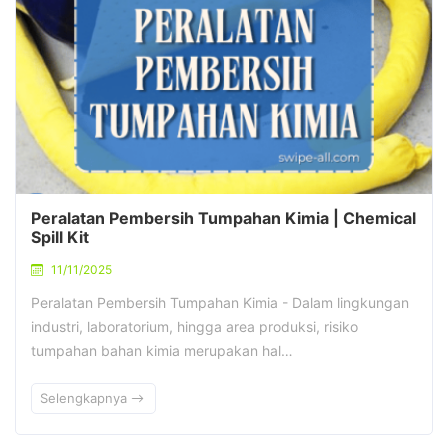
Peralatan Pembersih Tumpahan Kimia | Chemical
Spill Kit
11/11/2025
Peralatan Pembersih Tumpahan Kimia - Dalam lingkungan
industri, laboratorium, hingga area produksi, risiko
tumpahan bahan kimia merupakan hal…
Selengkapnya