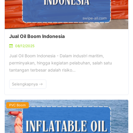
Jual Oil Boom Indonesia
08/12/2025
Jual Oil Boom Indonesia - Dalam industri maritim,
perminyakan, hingga kegiatan pelabuhan, salah satu
tantangan terbesar adalah risiko…
Selengkapnya
PVC Boom