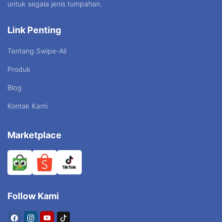
untuk segala jenis tumpahan.
Link Penting
Tentang Swipe-All
Produk
Blog
Kontak Kami
Marketplace
Follow Kami