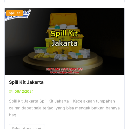
Spill Kit
Spill Kit Jakarta
09/12/2024
Spill Kit Jakarta Spill Kit Jakarta – Kecelakaan tumpahan
cairan dapat saja terjadi yang bisa mengakibatkan bahaya
bagi…
Selengkapnya