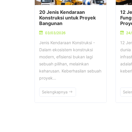
20 Jenis Kendaraan
12 Je
Konstruksi untuk Proyek
Fung
Bangunan
Proy
03/03/2026
24
Jenis Kendaraan Konstruksi -
12 Jen
Dalam ekosistem konstruksi
dunia
modern, efisiensi bukan lagi
infras
sebuah pilihan, melainkan
adala
keharusan. Keberhasilan sebuah
keber
proyek…
Selengkapnya
Sele