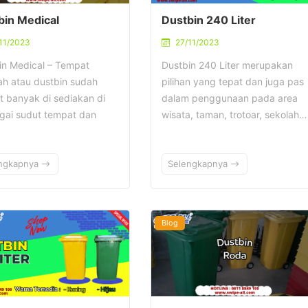
bin Medical
Dustbin 240 Liter
11/2023
27/11/2023
in Medical – Tempat
Dustbin 240 Liter merupakan
h atau dustbin sudah
pilihan yang tepat dan juga pas
t banyak di sediakan di
dalam penggunaan pada area
gai sudut tempat dan
wisata, taman, trotoar, sekolah…
ngkapnya
Selengkapnya
Blog