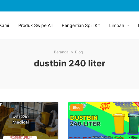
Kami
Produk Swipe All
Pengertian Spill Kit
Limbah
Beranda
Blog
dustbin 240 liter
Blog