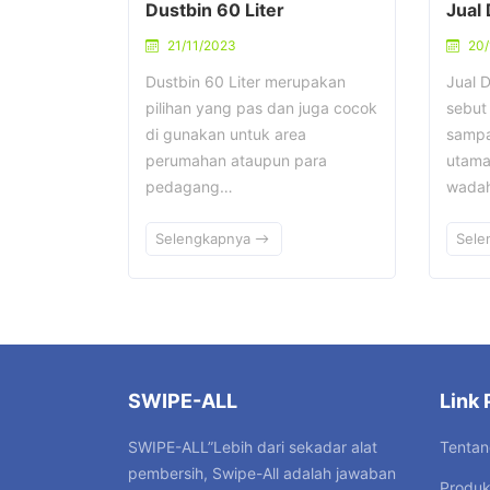
Dustbin 60 Liter
Jual
21/11/2023
20/
Dustbin 60 Liter merupakan
Jual D
pilihan yang pas dan juga cocok
sebut
di gunakan untuk area
sampa
perumahan ataupun para
utama
pedagang…
wada
Selengkapnya
Sele
SWIPE-ALL
Link 
Tentan
SWIPE-ALL”Lebih dari sekadar alat
pembersih, Swipe-All adalah jawaban
Produ