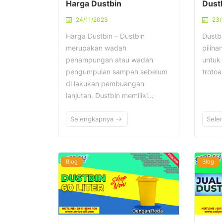
Harga Dustbin
Dustb
24/11/2023
23/
Harga Dustbin – Dustbin
Dustb
merupakan wadah
pilih
penampungan atau wadah
untuk
pengumpulan sampah sebelum
troto
di lakukan pembuangan
lanjutan. Dustbin memiliki…
Selengkapnya
Sele
Blog
Blog