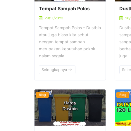
Tempat Sampah Polos
Dust
29/11/2023
28/
Tempat Sampah Polos – Dustbin
Dustb
atau juga biasa kita sebut
sampa
dengan tempat sampah
sanga
merupakan kebutuhan pokok
berba
dalam segala…
juga…
Selengkapnya
Sele
Blog
Blog