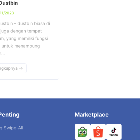
 Dustbin
11/2023
ustbin – dustbin biasa di
 juga dengan tempat
h, yang memiliki fungsi
 untuk menampung
h…
ngkapnya
Penting
Marketplace
g Swipe-All
k