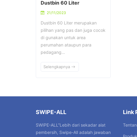
Dustbin 60 Liter
21/11/2023
Dustbin 60 Liter merupakan
pilihan yang pas dan juga cocok
di gunakan untuk area
perumahan ataupun para
pedagang…
Selengkapnya
SWIPE-ALL
Link 
Tentan
SWIPE-ALL”Lebih dari sekadar alat
pembersih, Swipe-All adalah jawaban
Produ