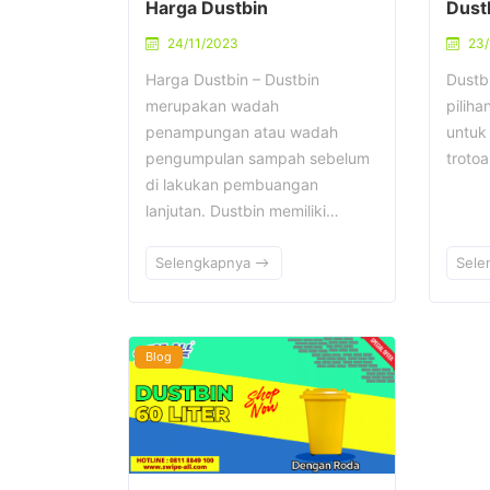
Harga Dustbin
Dustb
24/11/2023
23/
Harga Dustbin – Dustbin
Dustb
merupakan wadah
pilih
penampungan atau wadah
untuk
pengumpulan sampah sebelum
troto
di lakukan pembuangan
lanjutan. Dustbin memiliki…
Selengkapnya
Sele
Blog