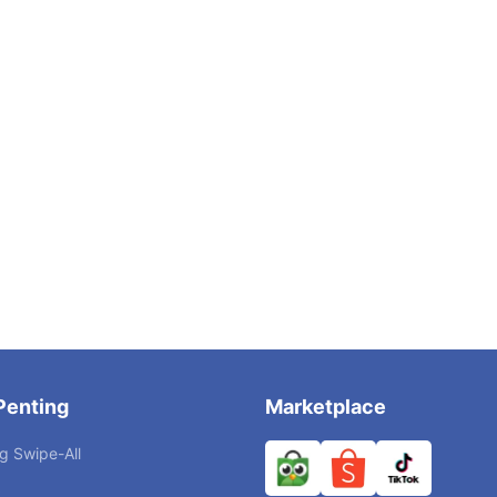
Penting
Marketplace
g Swipe-All
k