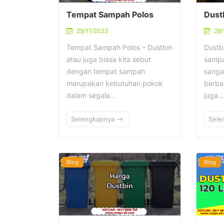
Tempat Sampah Polos
Dust
29/11/2023
28/
Tempat Sampah Polos – Dustbin
Dustb
atau juga biasa kita sebut
sampa
dengan tempat sampah
sanga
merupakan kebutuhan pokok
berba
dalam segala…
juga…
Selengkapnya
Sele
Blog
Blog