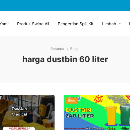
Kami
Produk Swipe All
Pengertian Spill Kit
Limbah
Beranda
Blog
harga dustbin 60 liter
Blog