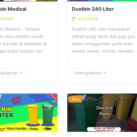
bin Medical
Dustbin 240 Liter
11/2023
27/11/2023
in Medical – Tempat
Dustbin 240 Liter merupakan
h atau dustbin sudah
pilihan yang tepat dan juga pas
t banyak di sediakan di
dalam penggunaan pada area
gai sudut tempat dan
wisata, taman, trotoar, sekolah…
ngkapnya
Selengkapnya
Blog