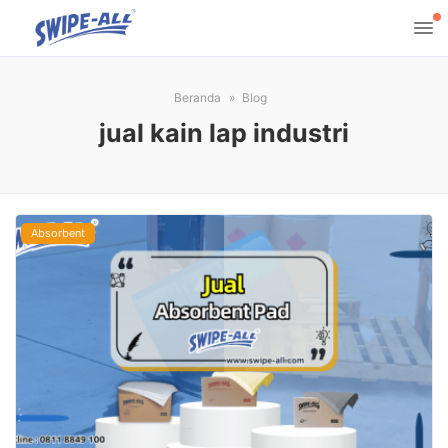
Beranda
Blog
jual kain lap industri
Absorbent