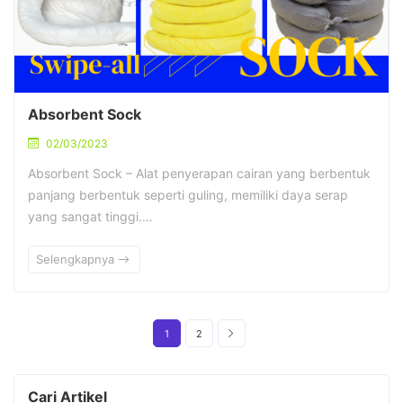
Absorbent Sock
02/03/2023
Absorbent Sock – Alat penyerapan cairan yang berbentuk
panjang berbentuk seperti guling, memiliki daya serap
yang sangat tinggi.…
Selengkapnya
1
2
Cari Artikel