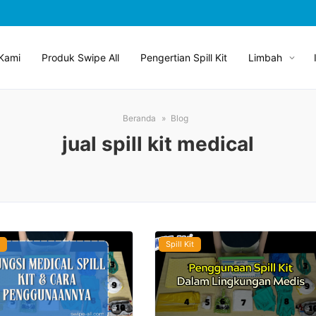
Kami
Produk Swipe All
Pengertian Spill Kit
Limbah
Beranda
Blog
jual spill kit medical
Spill Kit