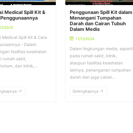
i Medical Spill Kit &
Penggunaan Spill Kit dalam
 Penggunaannya
Menangani Tumpahan
Darah dan Cairan Tubuh
12/2025
Dalam Medis
 Medical Spill Kit & Cara
11/12/2024
unaannya - Dalam
Dalam lingkungan medis, seperti
ngan fasilitas kesehatan
pada rumah sakit, klinik,
i rumah sakit,
ataupun fasilitas kesehatan
torium, dan klinik,…
lainnya, penanganan tumpahan
darah dan juga cairan…
ngkapnya
Selengkapnya