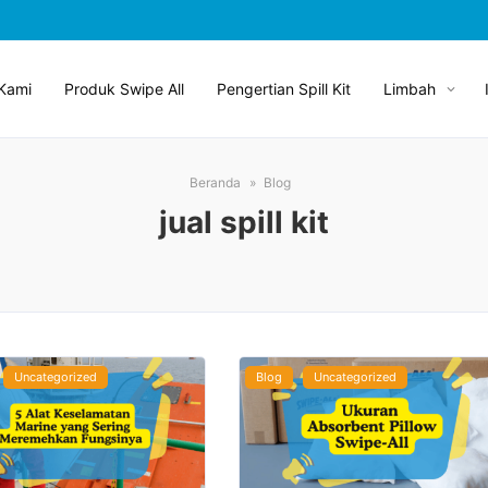
Kami
Produk Swipe All
Pengertian Spill Kit
Limbah
Beranda
Blog
jual spill kit
Uncategorized
Blog
Uncategorized