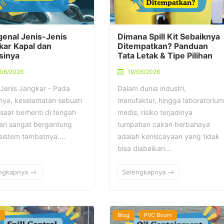
enal Jenis-Jenis
Dimana Spill Kit Sebaiknya
kar Kapal dan
Ditempatkan? Panduan
sinya
Tata Letak & Tipe Pilihan
/06/2026
19/06/2026
-Jenis Jangkar - Pada
Dalam dunia industri,
nya, keselamatan sebuah
manufaktur, hingga laboratorium
saat berhenti di tengah
medis, risiko terjadinya
ran sangat bergantung
tumpahan cairan berbahaya
sistem tambatnya.…
adalah keniscayaan yang tidak
bisa diabaikan.…
ngkapnya
Selengkapnya
Blog
PVC Boom