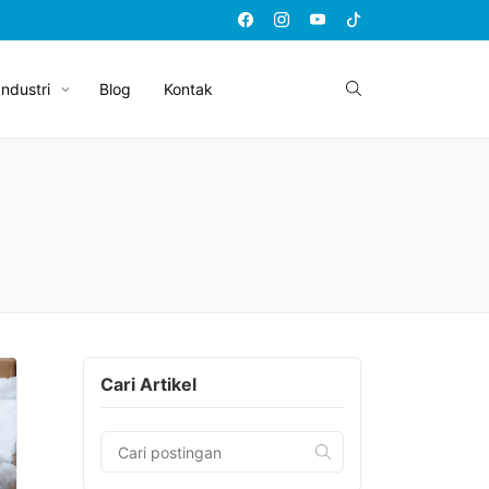
Industri
Blog
Kontak
Cari Artikel