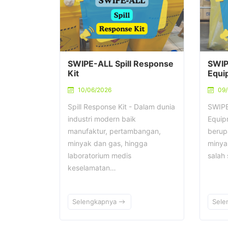
SWIPE-ALL Spill Response
SWIP
Kit
Equi
10/06/2026
09
Spill Response Kit - Dalam dunia
SWIPE
industri modern baik
Equip
manufaktur, pertambangan,
berup
minyak dan gas, hingga
minya
laboratorium medis
salah 
keselamatan…
Selengkapnya
Sele