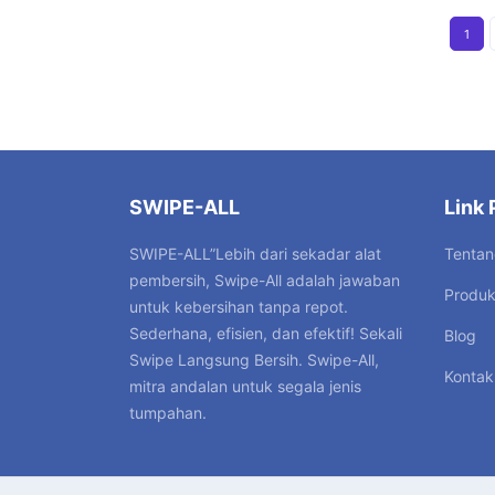
1
SWIPE-ALL
Link 
Tentan
SWIPE-ALL”Lebih dari sekadar alat
pembersih, Swipe-All adalah jawaban
Produ
untuk kebersihan tanpa repot.
Sederhana, efisien, dan efektif! Sekali
Blog
Swipe Langsung Bersih. Swipe-All,
Kontak
mitra andalan untuk segala jenis
tumpahan.