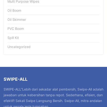
Multi Purpose Wipes
Oil Boom
Oil Skimmer
PVC Boom
Spill Kit
Uncategorized
SWIPE-ALL
SWIPE-ALL”Lebih dari sekadar alat pembersih, Swipe-All adalah
jawaban untuk kebersihan tanpa repot. Sederhana, efisien, dan
efektif! Sekali Swipe Langsung Bersih. Swipe-All, mitra andalan
untuk segala jenis tumpahan.