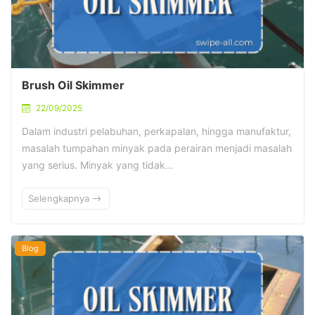
Brush Oil Skimmer
22/09/2025
Dalam industri pelabuhan, perkapalan, hingga manufaktur,
masalah tumpahan minyak pada perairan menjadi masalah
yang serius. Minyak yang tidak…
Selengkapnya
Blog