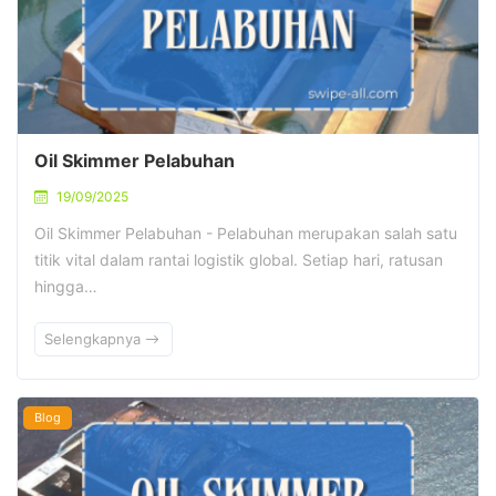
Oil Skimmer Pelabuhan
19/09/2025
Oil Skimmer Pelabuhan - Pelabuhan merupakan salah satu
titik vital dalam rantai logistik global. Setiap hari, ratusan
hingga…
Selengkapnya
Blog