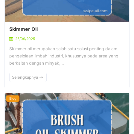
Skimmer Oil
25/09/2025
Skimmer oil merupakan salah satu solusi penting dalam
pengelolaan limbah industri, khususnya pada area yang
berkaitan dengan minyak,…
Selengkapnya
Blog