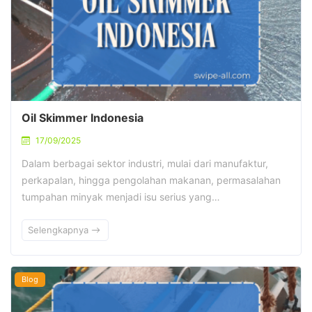
Oil Skimmer Indonesia
17/09/2025
Dalam berbagai sektor industri, mulai dari manufaktur,
perkapalan, hingga pengolahan makanan, permasalahan
tumpahan minyak menjadi isu serius yang…
Selengkapnya
Blog