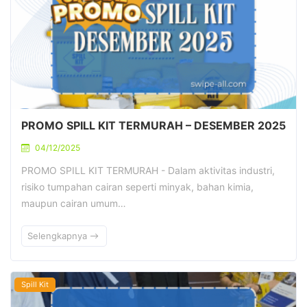
PROMO SPILL KIT TERMURAH – DESEMBER 2025
04/12/2025
PROMO SPILL KIT TERMURAH - Dalam aktivitas industri,
risiko tumpahan cairan seperti minyak, bahan kimia,
maupun cairan umum…
Selengkapnya
Spill Kit