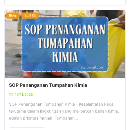
Blog
Spill Kit
SOP Penanganan Tumpahan Kimia
19/11/2025
SOP Penanganan Tumpahan Kimia - Keselamatan kerja,
terutama dalam lingkungan yang melibatkan bahan kimia,
adalah prioritas mutlak. Tumpahan…