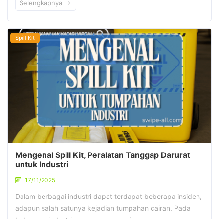
Selengkapnya
Spill Kit
Mengenal Spill Kit, Peralatan Tanggap Darurat
untuk Industri
17/11/2025
Dalam berbagai industri dapat terdapat beberapa insiden,
adapun salah satunya kejadian tumpahan cairan. Pada