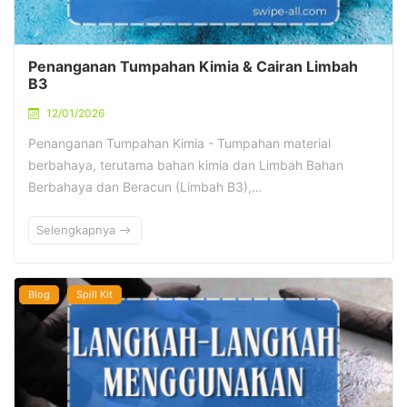
Penanganan Tumpahan Kimia & Cairan Limbah
B3
12/01/2026
Penanganan Tumpahan Kimia - Tumpahan material
berbahaya, terutama bahan kimia dan Limbah Bahan
Berbahaya dan Beracun (Limbah B3),…
Selengkapnya
Blog
Spill Kit