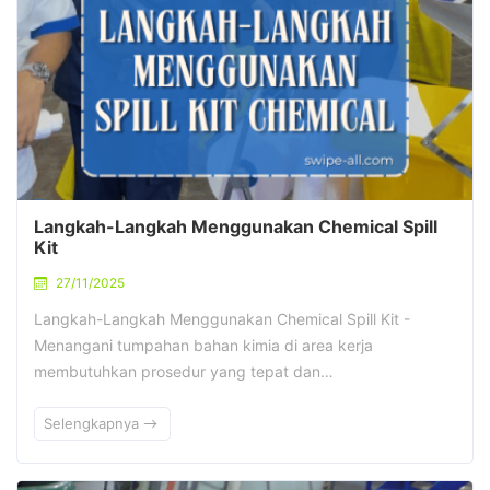
Langkah-Langkah Menggunakan Chemical Spill
Kit
27/11/2025
Langkah-Langkah Menggunakan Chemical Spill Kit -
Menangani tumpahan bahan kimia di area kerja
membutuhkan prosedur yang tepat dan…
Selengkapnya