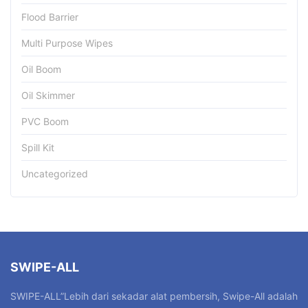
Flood Barrier
Multi Purpose Wipes
Oil Boom
Oil Skimmer
PVC Boom
Spill Kit
Uncategorized
SWIPE-ALL
SWIPE-ALL”Lebih dari sekadar alat pembersih, Swipe-All adalah