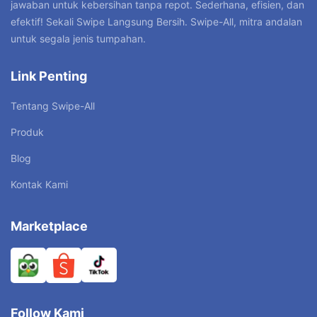
jawaban untuk kebersihan tanpa repot. Sederhana, efisien, dan
efektif! Sekali Swipe Langsung Bersih. Swipe-All, mitra andalan
untuk segala jenis tumpahan.
Link Penting
Tentang Swipe-All
Produk
Blog
Kontak Kami
Marketplace
Follow Kami