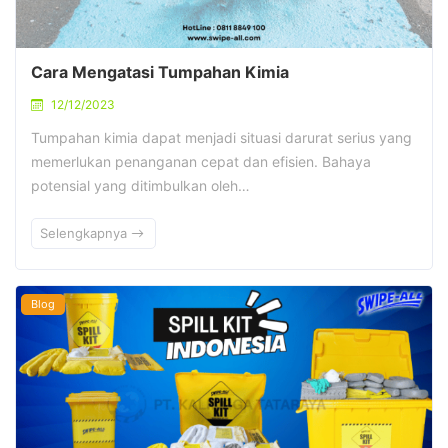
Cara Mengatasi Tumpahan Kimia
12/12/2023
Tumpahan kimia dapat menjadi situasi darurat serius yang
memerlukan penanganan cepat dan efisien. Bahaya
potensial yang ditimbulkan oleh…
Selengkapnya
Blog