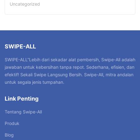
Uncategorized
SWIPE-ALL
SWIPE-ALL”Lebih dari sekadar alat pembersih, Swipe-All adalah
jawaban untuk kebersihan tanpa repot. Sederhana, efisien, dan
efektif! Sekali Swipe Langsung Bersih. Swipe-All, mitra andalan
untuk segala jenis tumpahan.
Link Penting
Tentang Swipe-All
Produk
Blog