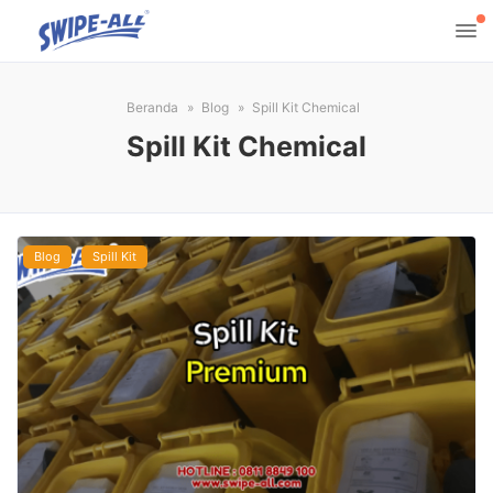
Beranda
Blog
Spill Kit Chemical
Spill Kit Chemical
Blog
Spill Kit