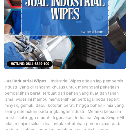
Jual Industrial Wipes
– Industrial Wipes adalah lap pembersih
industri yang di rancang khusus untuk menangani pekerjaan
pembersihan berat. terbuat dari bahan yang kuat dan tahan
lama, wipes ini mampu membersihkan berbagai noda seperti
minyak, gemuk, debu, kotoran berat, hingga bahan kimia yang
sering ditemukan pada lingkungan industri. Memiliki kemasan
praktis sehingga mudah di gunakan, Industrial Wipes Swipe-All
telah menjadi solusi ideal untuk kebutuhan pembersihan pada
berbagai sektor, seperti manufaktur, konstruksi, hingga