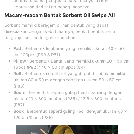
bentuk tersebut pengguna dapat menyesuaikan
kebutuhan dari setiap penggunaannya.
Macam-macam Bentuk Sorbent Oil Swipe All
Sorbent memiliki beragam pilihan bentuk yang dapat
disesuaikan dengan kebutuhannya, berikut bentuk serta
fungsinya sesuai dengan kebutuhan :
Pad
: Berbentuk lembaran yang memiliki ukuran 40 x 50
cm 100pcs (P80 & P81)
Pillow
: Berbentuk Bantal yang memiliki ukuran 20 x 50 cm
16pcs (P82 )/ 40 x 50 cm 8pcs (84)
Roll
: Berbentuk seperti roll yang dapat di sobek memiliki
ukuran 80 x 50 m dengan sobekan ukuran 80 x 50 cm
(P83)
Boom
: Berbentuk seperti guling besar panjang dengan
ukuran 20 x 300 cm 4pcs (P85) / 12,6 x 300 cm 4pcs
(P87)
Sock
: Berbentuk seperti guling kecil dengan ukuran 7,6 x
120 cm 12pcs (P86)