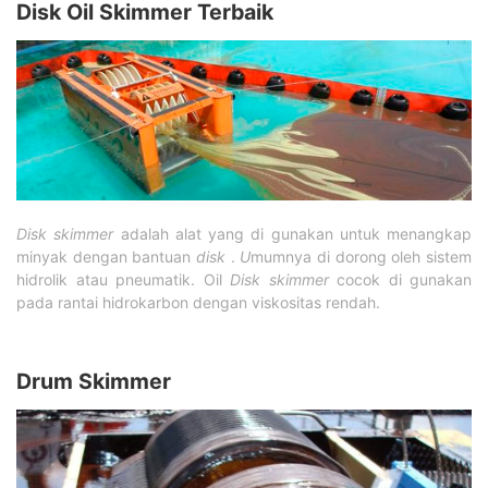
Disk Oil Skimmer Terbaik
Disk skimmer
adalah alat
yang di gunakan untuk menangkap
minyak dengan bantuan
disk
.
U
mumnya di dorong oleh sistem
hidrolik atau pneumatik. Oil
Disk skimmer
cocok di gunakan
pada rantai hidrokarbon dengan viskositas rendah.
Drum Skimmer