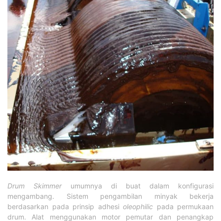
Drum Skimmer
umumnya di buat dalam konfigurasi
mengambang. Sistem pengambilan minyak bekerja
berdasarkan pada prinsip adhesi
oleophilic
pada permukaan
drum. Alat menggunakan motor pemutar dan penangkap