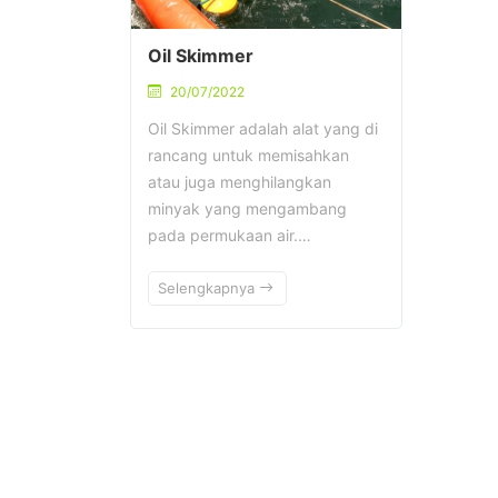
Oil Skimmer
20/07/2022
Oil Skimmer adalah alat yang di
rancang untuk memisahkan
atau juga menghilangkan
minyak yang mengambang
pada permukaan air.…
Selengkapnya