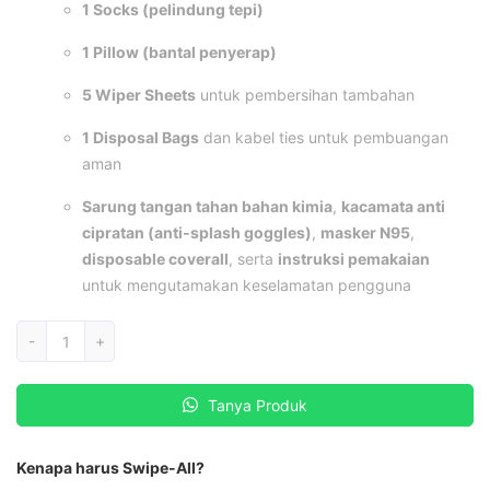
1 Socks (pelindung tepi)
1 Pillow (bantal penyerap)
5 Wiper Sheets
untuk pembersihan tambahan
1 Disposal Bags
dan kabel ties untuk pembuangan
aman
Sarung tangan tahan bahan kimia
,
kacamata anti
cipratan (anti-splash goggles)
,
masker N95
,
disposable coverall
, serta
instruksi pemakaian
untuk mengutamakan keselamatan pengguna
Kuantitas
-
+
Spill
Kit
Tanya Produk
Oil
10
Liter
Kenapa harus Swipe-All?