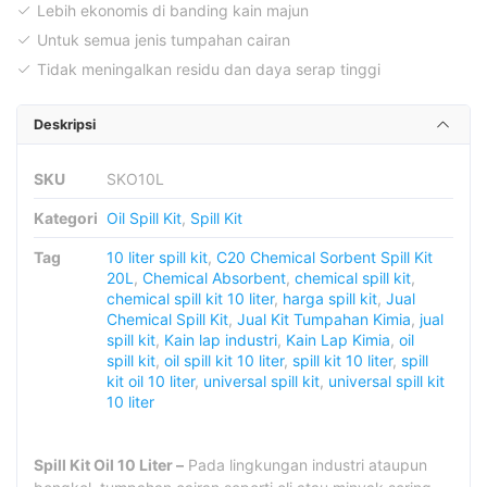
Lebih ekonomis di banding kain majun
Untuk semua jenis tumpahan cairan
Tidak meningalkan residu dan daya serap tinggi
Deskripsi
SKU
SKO10L
Kategori
Oil Spill Kit
,
Spill Kit
Tag
10 liter spill kit
,
C20 Chemical Sorbent Spill Kit
20L
,
Chemical Absorbent
,
chemical spill kit
,
chemical spill kit 10 liter
,
harga spill kit
,
Jual
Chemical Spill Kit
,
Jual Kit Tumpahan Kimia
,
jual
spill kit
,
Kain lap industri
,
Kain Lap Kimia
,
oil
spill kit
,
oil spill kit 10 liter
,
spill kit 10 liter
,
spill
kit oil 10 liter
,
universal spill kit
,
universal spill kit
10 liter
Spill Kit Oil 10 Liter –
Pada lingkungan industri ataupun