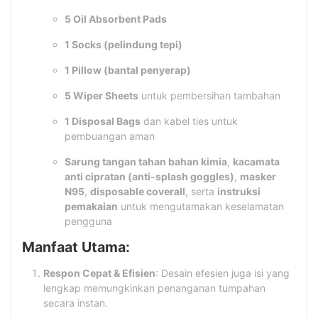
5 Oil Absorbent Pads
1 Socks (pelindung tepi)
1 Pillow (bantal penyerap)
5 Wiper Sheets
untuk pembersihan tambahan
1 Disposal Bags
dan kabel ties untuk
pembuangan aman
Sarung tangan tahan bahan kimia
,
kacamata
anti cipratan (anti-splash goggles)
,
masker
N95
,
disposable coverall
, serta
instruksi
pemakaian
untuk mengutamakan keselamatan
pengguna
Manfaat Utama:
Respon Cepat & Efisien
: Desain efesien juga isi yang
lengkap memungkinkan penanganan tumpahan
secara instan.