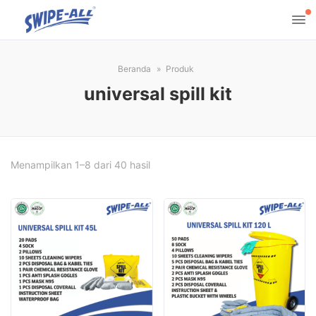
Beranda
Produk
universal spill kit
Diurutkan
Menampilkan 1–8 dari 40 hasil
menurut
harga:
rendah
ke
tinggi