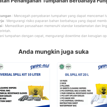
ralatan Penanganan Tumpahan Berbahaya Fun
gkungan
: Mencegah penyebaran tumpahan yang dapat mencemari tana
rja
: Mengurangi risiko paparan bahan berbahaya yang dapat mem
si
: Memastikan perusahaan memenuhi standar keselamatan dan lin
rintah.
ani tumpahan dengan cepat, mengurangi downtime dan kerugian ope
Anda mungkin juga suka