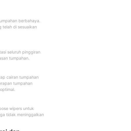
tumpahan berbahaya.
 telah di sesuaikan
tasi seluruh pinggiran
uasan tumpahan.
erap cairan tumpahan
yerapan tumpahan
optimal.
pose wipers untuk
uga tidak meninggalkan