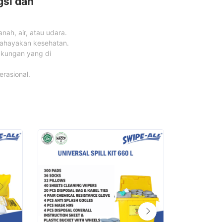
gsi dan
h, air, atau udara.
bahayakan kesehatan.
gkungan yang di
rasional.