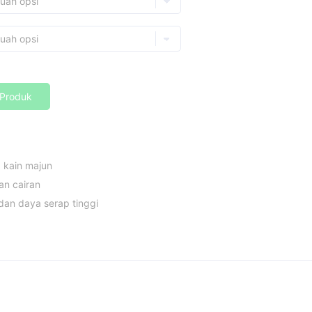
Produk
 kain majun
an cairan
dan daya serap tinggi