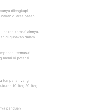
asanya dilengkapi
gunakan di area basah
cairan korosif lainnya.
aman di gunakan dalam
tumpahan, termasuk
ng memiliki potensi
ala tumpahan yang
uran 10 liter, 20 liter,
anya panduan