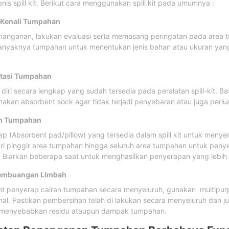
enis spill kit. Berikut cara menggunakan spill kit pada umumnya :
 Kenali Tumpahan
anganan, lakukan evaluasi serta memasang peringatan pada area 
 banyaknya tumpahan untuk menentukan jenis bahan atau ukuran yang
tasi Tumpahan
diri secara lengkap yang sudah tersedia pada peralatan spill-kit. Ba
kan absorbent sock agar tidak terjadi penyebaran atau juga perl
an Tumpahan
 (Absorbent pad/pillow) yang tersedia dalam spill kit untuk meny
ari pinggir area tumpahan hingga seluruh area tumpahan untuk pen
. Biarkan beberapa saat untuk menghasilkan penyerapan yang lebih 
embuangan Limbah
nt penyerap cairan tumpahan secara menyeluruh, gunakan multipur
mal. Pastikan pembersihan telah di lakukan secara menyeluruh dan j
 menyebabkan residu ataupun dampak tumpahan.