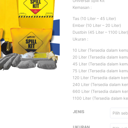
Universal Spill Kit
Kemasan :
Tas (10 Liter – 45 Liter)
Ember (10 Liter – 20 Liter)
Dustbin (45 Liter – 1100 Liter
Ukuran :
10 Liter (Tersedia dalam ke
20 Liter (Tersedia dalam ke
45 Liter (Tersedia dalam kem
75 Liter (Tersedia dalam kem
120 Liter (Tersedia dalam ke
240 Liter (Tersedia dalam ke
660 Liter (Tersedia dalam ke
1100 Liter (Tersedia dalam k
JENIS
UKURAN