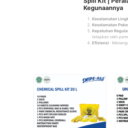
Spill Kit | Pe
Kegunaannya
Keselamatan Lin
Keselamatan Peke
Kepatuhan Regula
tetapkan oleh peme
Efisiensi
: Menang