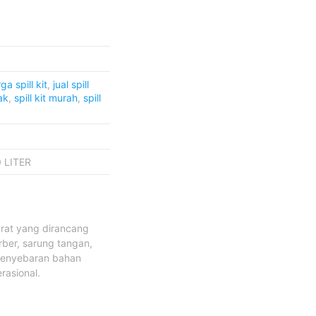
ga spill kit
,
jual spill
ak
,
spill kit murah
,
spill
0 LITER
rat yang dirancang
rber, sarung tangan,
 penyebaran bahan
rasional.