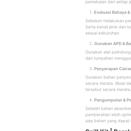
pemakaian dari setiap j
Evaluasi Bahaya &
Sebelum melakukan pen
Serta kenali jenis dan
sesuai kebutuhan.
Gunakan APD & Ba
Gunakan alat pelindung 
dari tumpahan mengguna
Penyerapan Cair
Gunakan bahan penyerap
secara merata. Mulai d
tersebut secara merata
Pengumpulan & P
Setelah bahan absorbe
pembersihan lebih opti
sisa bahan yang dapat