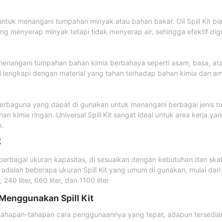
ntuk menangani tumpahan minyak atau bahan bakar. Oil Spill Kit bi
ng menyerap minyak tetapi tidak menyerap air, sehingga efektif di
enangani tumpahan bahan kimia berbahaya seperti asam, basa, atau 
 di lengkapi dengan material yang tahan terhadap bahan kimia dan 
serbaguna yang dapat di gunakan untuk menangani berbagai jenis 
han kimia ringan. Universal Spill Kit sangat ideal untuk area kerja ya
.
t
berbagai ukuran kapasitas, di sesuaikan dengan kebutuhan dan sk
 adalah beberapa ukuran Spill Kit yang umum di gunakan, mulai dari uk
er, 240 liter, 660 liter, dan 1100 liter
Menggunakan Spill Kit
ki tahapan-tahapan cara penggunaannya yang tepat, adapun tersedi