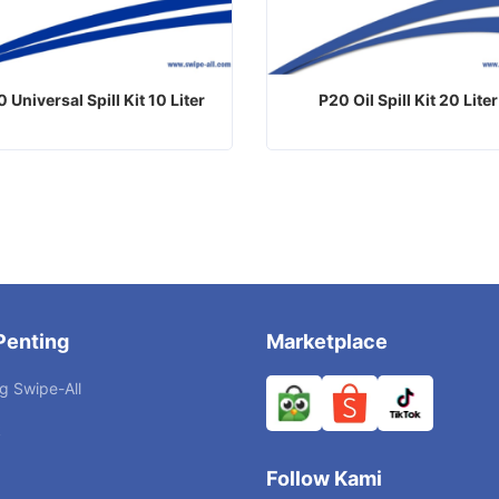
 Universal Spill Kit 10 Liter
P20 Oil Spill Kit 20 Liter
Penting
Marketplace
g Swipe-All
k
Follow Kami