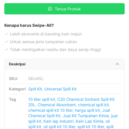
Kit
Tanya Produk
Universal
45
Liter
Kenapa harus Swipe-All?
Lebih ekonomis di banding kain majun
Untuk semua jenis tumpahan cairan
Tidak meningalkan residu dan daya serap tinggi
Deskripsi
SKU
SKU45L
Kategori
Spill Kit
,
Universal Spill Kit
Tag
10 liter spill kit
,
C20 Chemical Sorbent Spill Kit
20L
,
Chemical Absorbent
,
chemical spill kit
,
chemical spill kit 10 liter
,
harga spill kit
,
Jual
Chemical Spill Kit
,
Jual Kit Tumpahan Kimia
,
jual
spill kit
,
Kain lap industri
,
Kain Lap Kimia
,
oil
spill kit
,
oil spill kit 10 liter
,
spill kit 10 liter
,
spill