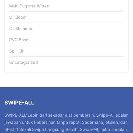
Multi Purpose Wipes
Oil Boom
Oil Skimmer
PVC Boom
Spill Kit
Uncategorized
SWIPE-ALL
SWIPE-ALL”Lebih dari sekadar alat pembersih, Swipe-All adalah
jawaban untuk kebersihan tanpa repot. Sederhana, efisien, dan
efektif! Sekali Swipe Langsung Bersih. Swipe-All, mitra andalan