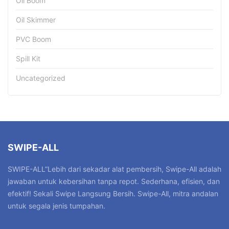
Oil Boom
Oil Skimmer
PVC Boom
Spill Kit
Uncategorized
SWIPE-ALL
SWIPE-ALL”Lebih dari sekadar alat pembersih, Swipe-All adalah
jawaban untuk kebersihan tanpa repot. Sederhana, efisien, dan
efektif! Sekali Swipe Langsung Bersih. Swipe-All, mitra andalan
untuk segala jenis tumpahan.