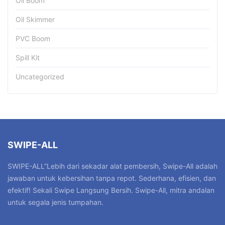
Oil Boom
Oil Skimmer
PVC Boom
Spill Kit
Uncategorized
SWIPE-ALL
SWIPE-ALL”Lebih dari sekadar alat pembersih, Swipe-All adalah
jawaban untuk kebersihan tanpa repot. Sederhana, efisien, dan
efektif! Sekali Swipe Langsung Bersih. Swipe-All, mitra andalan
untuk segala jenis tumpahan.