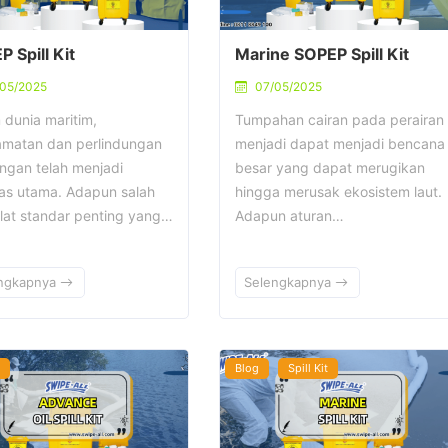
 Spill Kit
Marine SOPEP Spill Kit
/05/2025
07/05/2025
 dunia maritim,
Tumpahan cairan pada perairan
amatan dan perlindungan
menjadi dapat menjadi bencana
ungan telah menjadi
besar yang dapat merugikan
itas utama. Adapun salah
hingga merusak ekosistem laut.
alat standar penting yang…
Adapun aturan…
ngkapnya
Selengkapnya
Blog
Spill Kit