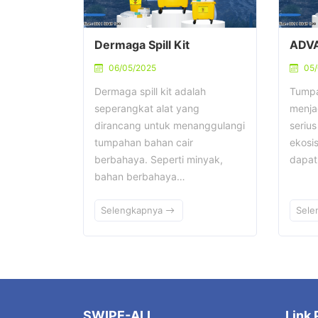
Dermaga Spill Kit
ADVA
06/05/2025
05
Dermaga spill kit adalah
Tumpa
seperangkat alat yang
menja
dirancang untuk menanggulangi
serius
tumpahan bahan cair
ekosis
berbahaya. Seperti minyak,
dapa
bahan berbahaya…
Selengkapnya
Sele
SWIPE-ALL
Link 