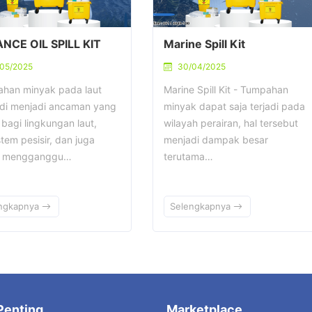
NCE OIL SPILL KIT
Marine Spill Kit
/05/2025
30/04/2025
han minyak pada laut
Marine Spill Kit - Tumpahan
di menjadi ancaman yang
minyak dapat saja terjadi pada
 bagi lingkungan laut,
wilayah perairan, hal tersebut
tem pesisir, dan juga
menjadi dampak besar
t mengganggu…
terutama…
ngkapnya
Selengkapnya
Penting
Marketplace