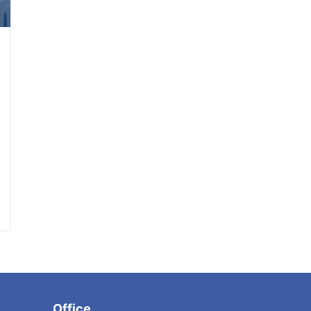
Office