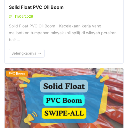
Solid Float PVC Oil Boom
11/06/2026
Solid Float PVC Oil Boom - Kecelakaan kerja yang
melibatkan tumpahan minyak (oil spill) di wilayah perairan
baik…
Selengkapnya
PVC Boom