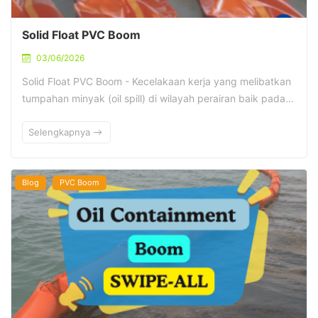
Solid Float PVC Boom
03/06/2026
Solid Float PVC Boom - Kecelakaan kerja yang melibatkan
tumpahan minyak (oil spill) di wilayah perairan baik pada…
Selengkapnya
Blog
PVC Boom