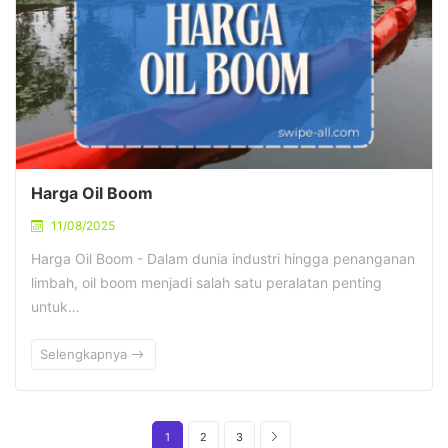
Harga Oil Boom
11/08/2025
Harga Oil Boom - Dalam dunia industri hingga penanganan
limbah, oil boom menjadi salah satu peralatan penting
untuk…
Selengkapnya
1
2
3