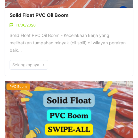
Solid Float PVC Oil Boom
11/06/2026
Solid Float PVC Oil Boom - Kecelakaan kerja yang
melibatkan tumpahan minyak (oil spill) di wilayah perairan
baik…
Selengkapnya
PVC Boom