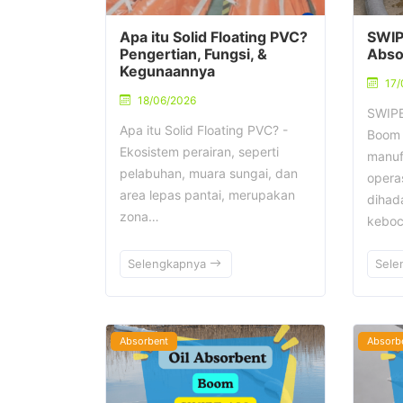
Apa itu Solid Floating PVC?
SWIP
Pengertian, Fungsi, &
Abso
Kegunaannya
17/
18/06/2026
SWIPE
Apa itu Solid Floating PVC? -
Boom 
Ekosistem perairan, seperti
manuf
pelabuhan, muara sungai, dan
operas
area lepas pantai, merupakan
dihad
zona…
kebo
Selengkapnya
Sele
Absorbent
Absorb