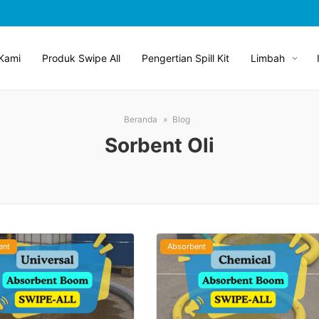
Kami
Produk Swipe All
Pengertian Spill Kit
Limbah
Beranda
Blog
Sorbent Oli
ent
Absorbent