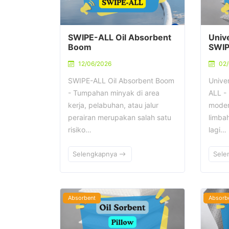
SWIPE-ALL Oil Absorbent
Unive
Boom
SWIP
12/06/2026
02
SWIPE-ALL Oil Absorbent Boom
Unive
- Tumpahan minyak di area
ALL - 
kerja, pelabuhan, atau jalur
moder
perairan merupakan salah satu
limbah
risiko…
lagi…
Selengkapnya
Sele
Absorbent
Absorb