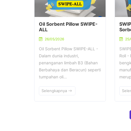
Oil Sorbent Pillow SWIPE-
SWIP
ALL
Sorbe
26/05/2026
25/
Oil Sorbent Pillow SWIPE-ALL -
SWIPE
Dalam dunia industri,
Roll -
penanganan limbah B3 (Bahan
bengke
Berbahaya dan Beracun) seperti
manuf
tumpahan oli…
merup
Selengkapnya
Sele