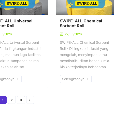
E-ALL Universal
SWIPE-ALL Chemical
nt Roll
Sorbent Roll
05/2026
22/05/2026
-ALL Universal Sorbent
SWIPE-ALL Chemical Sorbent
 Pada lingkungan industri,
Roll - Di lingkup industri yang
l, maupun juga fasilitas
mengolah, menyimpan, atau
aktur, tumpahan cairan
mendistribusikan bahan kimia.
akan salah satu…
Risiko terjadinya kebocoran…
ngkapnya
Selengkapnya
1
2
3