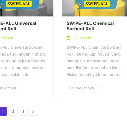
E-ALL Universal
SWIPE-ALL Chemical
nt Roll
Sorbent Roll
05/2026
22/05/2026
-ALL Universal Sorbent
SWIPE-ALL Chemical Sorbent
 Pada lingkungan industri,
Roll - Di lingkup industri yang
l, maupun juga fasilitas
mengolah, menyimpan, atau
aktur, tumpahan cairan
mendistribusikan bahan kimia.
akan salah satu…
Risiko terjadinya kebocoran…
ngkapnya
Selengkapnya
1
2
3