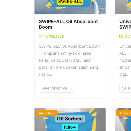
SWIPE-ALL Oil Absorbent
Unive
Boom
SWIP
12/06/2026
02
SWIPE-ALL Oil Absorbent Boom
Unive
- Tumpahan minyak di area
ALL - 
kerja, pelabuhan, atau jalur
moder
perairan merupakan salah satu
limbah
risiko…
lagi…
Selengkapnya
Sele
Absorbent
Absorb