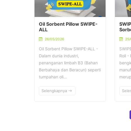
Oil Sorbent Pillow SWIPE-
SWIP
ALL
Sorbe
26/05/2026
25/
Oil Sorbent Pillow SWIPE-ALL -
SWIPE
Dalam dunia industri,
Roll -
penanganan limbah B3 (Bahan
bengke
Berbahaya dan Beracun) seperti
manuf
tumpahan oli…
merup
Selengkapnya
Sele