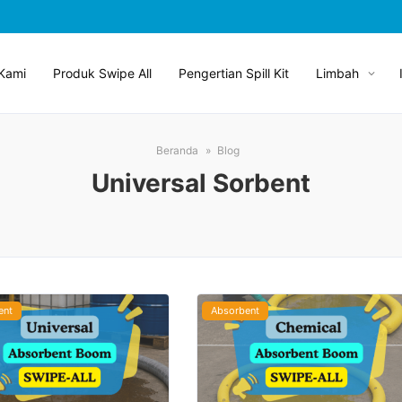
Kami
Produk Swipe All
Pengertian Spill Kit
Limbah
Beranda
Blog
Universal Sorbent
ent
Absorbent