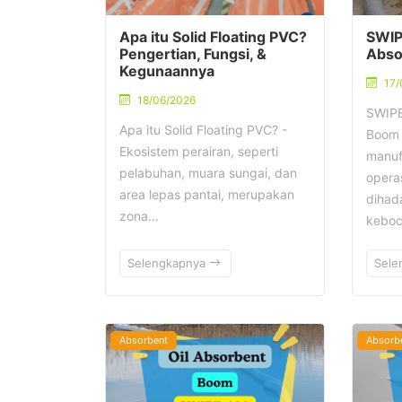
Apa itu Solid Floating PVC?
SWIP
Pengertian, Fungsi, &
Abso
Kegunaannya
17/
18/06/2026
SWIPE
Apa itu Solid Floating PVC? -
Boom 
Ekosistem perairan, seperti
manuf
pelabuhan, muara sungai, dan
operas
area lepas pantai, merupakan
dihad
zona…
kebo
Selengkapnya
Sele
Absorbent
Absorb