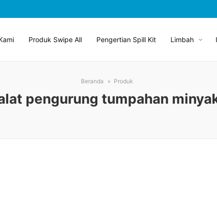
Kami
Produk Swipe All
Pengertian Spill Kit
Limbah
Beranda
Produk
alat pengurung tumpahan minya