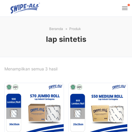
Beranda
Produk
lap sintetis
Diurutkan
Menampilkan semua 3 hasil
menurut
harga:
rendah
ke
tinggi