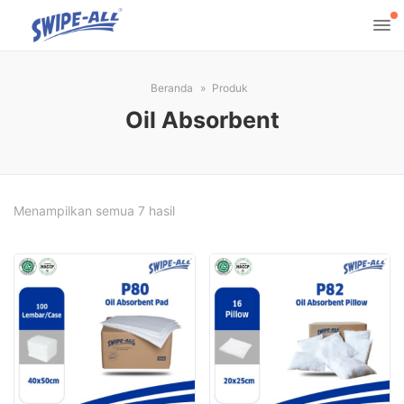
Beranda
Produk
Oil Absorbent
Diurutkan
Menampilkan semua 7 hasil
menurut
harga:
rendah
ke
tinggi