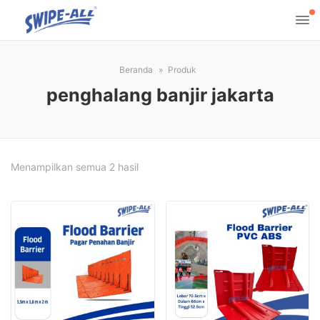
Beranda
Produk
penghalang banjir jakarta
Diurutkan
Menampilkan semua 2 hasil
menurut
harga:
rendah
ke
tinggi