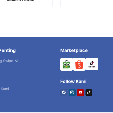
Penting
Marketplace
g Swipe-All
k
Follow Kami
 Kami