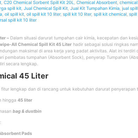
t
,
C20 Chemical Sorbent Spill Kit 20L
,
Chemical Absorbent
,
chemical s
ga spill kit
,
Jual Chemical Spill Kit
,
Jual Kit Tumpahan Kimia
,
jual spill
ia
,
oil spill kit
,
oil spill kit 10 liter
,
spill kit 10 liter
,
spill kit chemical
,
spill
sal spill kit 10 liter
ter –
Dalam situasi darurat tumpahan cair kimia, kecepatan dan kesi
wipe-All Chemical Spill Kit 45 Liter
hadir sebagai solusi ringkas na
ndungan maksimal di area kerja yang padat aktivitas. Alat ini terdiri
ari pembatas tumpahan (Absorbent Sock), penyerap Tumpahan (Abso
iri secara lengkap.
mical 45 Liter
 fitur lengkap dan di rancang untuk kebutuhan darurat penyerapan 
n hingga
45 liter
emasan
bag & dustbin
:
Absorbent Pads