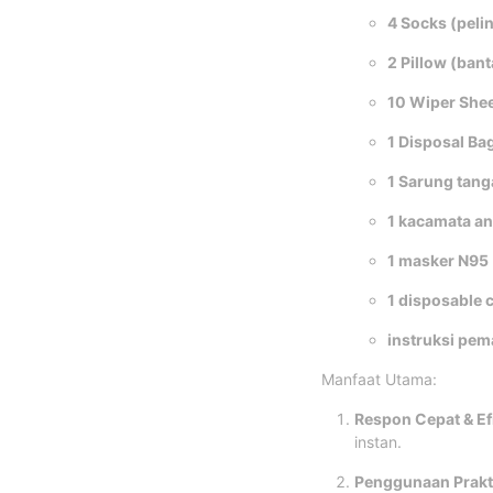
4 Socks (peli
2 Pillow (ban
10 Wiper She
1 Disposal Ba
1 Sarung tang
1 kacamata an
1 masker N95
1 disposable c
instruksi pem
Manfaat Utama:
Respon Cepat & Ef
instan.
Penggunaan Prakt