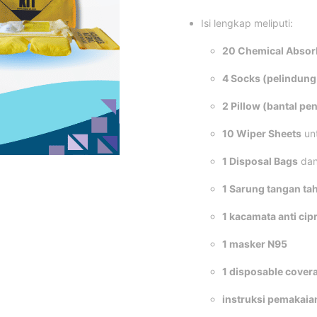
Isi lengkap meliputi:
20 Chemical Absor
4 Socks (pelindung 
2 Pillow (bantal pe
10 Wiper Sheets
un
1 Disposal Bags
dan
1 Sarung tangan ta
1 kacamata anti cip
1 masker N95
1 disposable covera
instruksi pemakaia