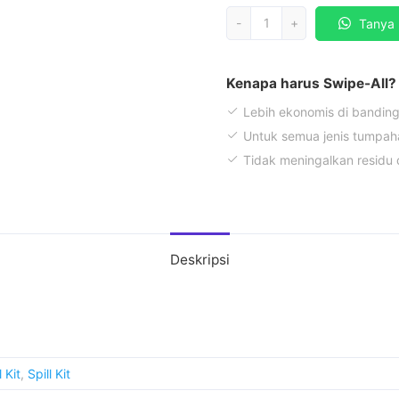
Kuantitas
-
+
Tanya 
Spill
Kit
Chemical
Kenapa harus Swipe-All?
45
Lebih ekonomis di banding
Liter
Untuk semua jenis tumpah
Tidak meningalkan residu 
Deskripsi
 Kit
,
Spill Kit