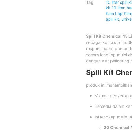
Tag
10 liter spill ki
kit 10 liter
,
har
Kain Lap Kim
spill kit
,
univer
Spill Kit Chemical 45 Li
sebagai kunci utama.
S
respons cepat dan perli
secara lengkap mulai d
dengan alat pelindung d
Spill Kit Che
produk ini menampilkan
Volume penyerapa
Tersedia dalam k
Isi lengkap meliputi
20 Chemical 