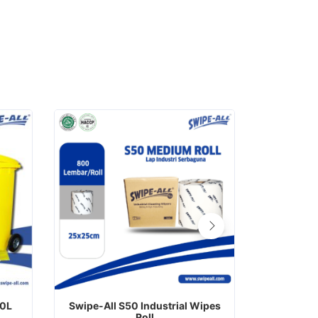
20L
Swipe-All S50 Industrial Wipes
SWIPE-
Roll
S