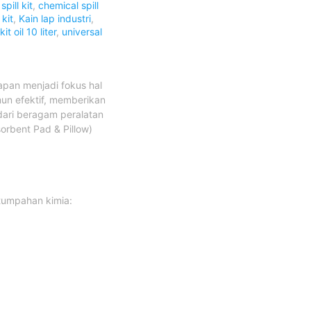
pill kit
,
chemical spill
 kit
,
Kain lap industri
,
 kit oil 10 liter
,
universal
apan menjadi fokus hal
mun efektif, memberikan
 dari beragam peralatan
rbent Pad & Pillow)
tumpahan kimia: