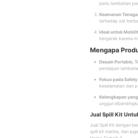
perlu tambahan per
Keamanan Tenaga 
terhadap zat berba
Ideal untuk Mobil
bergerak karena m
Mengapa Produk
Desain Portable, 
persiapan tambaha
Fokus pada Safety
keselamatan dan p
Kelengkapan yang 
unggul dibandingka
Jual Spill Kit Unt
Jual Spill Kit dengan ber
spill kit marine, dan ju
Harga Terbaik !!.