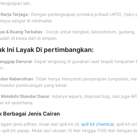
lengkapan lain.
Kerja Terjaga
: Dengan perlengkapan proteksi pribadi (APD), risiko
haya sangat di minimalisir.
itas & Ruang Terbatas
: Cocok untuk bengkel, laboratorium, gudang, a
udah di bawa dan di simpan.
 Ini Layak Di pertimbangkan:
Tanggap Darurat
: Dapat langsung di gunakan saat terjadi tumpahan
n.
 dan Kebersihan
: Tidak hanya menyoroti penyerapan tumpahan, mel
rosedur pembuangan yang benar.
Melebihi Standar Dasar
: Adanya wipers, disposal bag, dan juga A
n kit sederhana.
uk Berbagai Jenis Cairan
agam jenis pilihan, mulai dari spill kit oil,
spill kit chemical
, spill kit u
ga spill kit sopep. Mulai dari ukuran 10 liter hingga 1100 liter dengan 