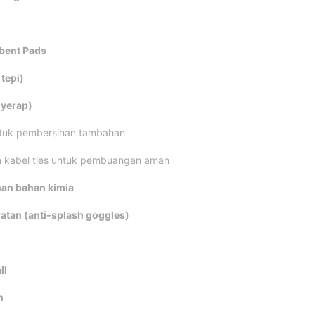
bent Pads
tepi)
nyerap)
tuk pembersihan tambahan
 kabel ties untuk pembuangan aman
han bahan kimia
ratan (anti-splash goggles)
ll
n