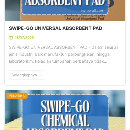
SWIPE-GO UNIVERSAL ABSORBENT PAD
18/07/2025
SWIPE-GO UNIVERSAL ABSORBENT PAD - Dalam seluruh
jenis industri, baik manufaktur, perbengkelan, hingga
laboratorium, kejadian tumpahan berbahaya tidak…
Selengkapnya
Absorbent