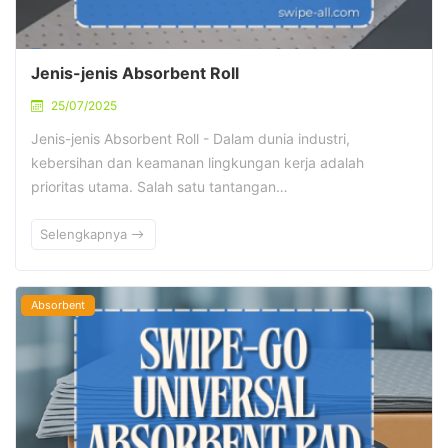
Jenis-jenis Absorbent Roll
25/07/2025
Jenis-jenis Absorbent Roll - Dalam dunia industri,
kebersihan dan keamanan lingkungan kerja adalah
prioritas utama. Salah satu tantangan…
Selengkapnya
Absorbent