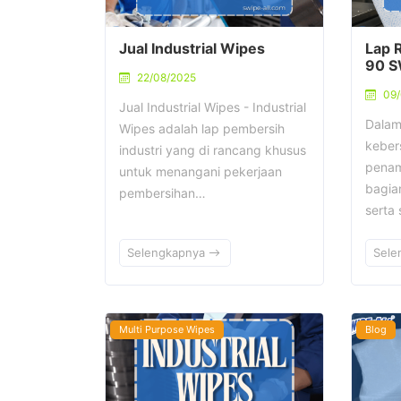
Jual Industrial Wipes
Lap 
90 S
22/08/2025
09
Jual Industrial Wipes - Industrial
Dalam
Wipes adalah lap pembersih
keber
industri yang di rancang khusus
penam
untuk menangani pekerjaan
bagian
pembersihan…
serta
Selengkapnya
Sele
Multi Purpose Wipes
Blog