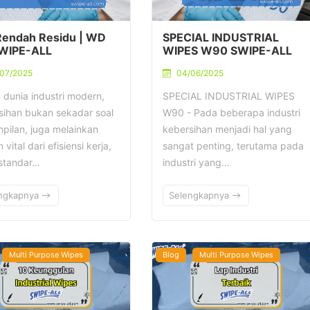
Rendah Residu | WD
SPECIAL INDUSTRIAL
WIPE-ALL
WIPES W90 SWIPE-ALL
/07/2025
04/06/2025
 dunia industri modern,
SPECIAL INDUSTRIAL WIPES
sihan bukan sekadar soal
W90 - Pada beberapa industri
pilan, juga melainkan
kebersihan menjadi hal yang
 vital dari efisiensi kerja,
sangat penting, terutama pada
 standar…
industri yang…
ngkapnya
Selengkapnya
Multi Purpose Wipes
Blog
Multi Purpose Wipes