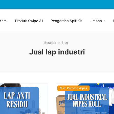
Kami
Produk Swipe All
Pengertian Spill Kit
Limbah
Beranda
Blog
Jual lap industri
Multi Purpose Wipes