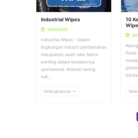
Industrial Wipes
10 K
Wipe
22/05/2025
29
Industrial Wipes - Dalam
Keung
lingkungan industri pembersihan
Pada d
merupakan salah satu faktor
menja
penting dalam berjalannya
penti
operasional. Kotoran sering
berda
kali…
Selengkapnya
Sele