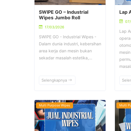
SWIPE GO – Industrial
Lap 
Wipes Jumbo Roll
07/
17/03/2026
Lap A
SWIPE GO - Industrial Wipes -
operas
Dalam dunia industri, kebersihan
otomo
area kerja dan mesin bukan
mesin 
sekadar masalah estetika,…
permu
masa
Selengkapnya
Sele
Multi Purpose Wipes
Multi P