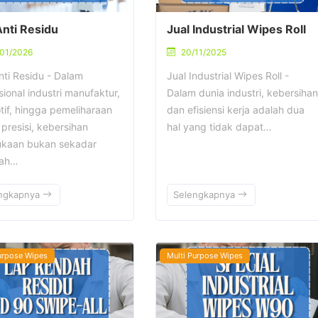
Anti Residu
Jual Industrial Wipes Roll
01/2026
20/11/2025
nti Residu - Dalam
Jual Industrial Wipes Roll -
ional industri manufaktur,
Dalam dunia industri, kebersihan
tif, hingga pemeliharaan
dan efisiensi kerja adalah dua
presisi, kebersihan
hal yang tidak dapat…
kaan bukan sekadar
lah…
ngkapnya
Selengkapnya
urpose Wipes
Multi Purpose Wipes