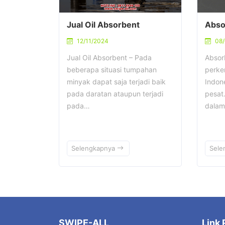
Jual Oil Absorbent
Abso
12/11/2024
08
Jual Oil Absorbent – Pada
Absorb
beberapa situasi tumpahan
perke
minyak dapat saja terjadi baik
Indon
pada daratan ataupun terjadi
pesat
pada…
dala
Selengkapnya
Sele
SWIPE-ALL
Link 