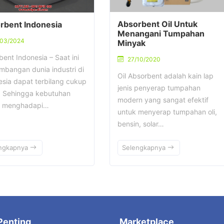
Absorbent Oil Untuk
rbent Indonesia
Menangani Tumpahan
/03/2024
Minyak
ent Indonesia – Saat ini
27/10/2020
mbangan dunia industri di
Oil Absorbent adalah kain lap
esia dapat terbilang cukup
jenis penyerap tumpahan
. Sehingga kebutuhan
modern yang sangat efektif
m menghadapi…
untuk menyerap tumpahan oli,
bensin, solar…
ngkapnya
Selengkapnya
Penting
Marketplace