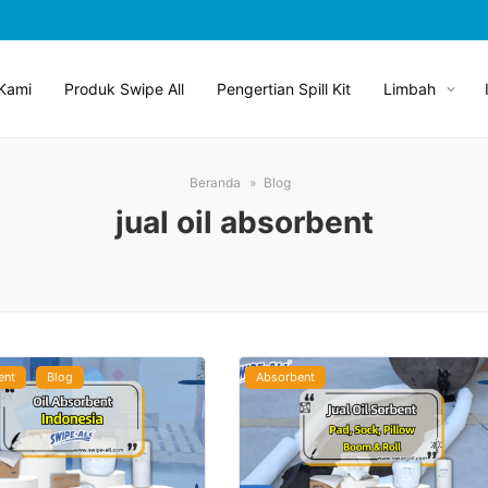
Kami
Produk Swipe All
Pengertian Spill Kit
Limbah
Beranda
Blog
jual oil absorbent
ent
Blog
Absorbent