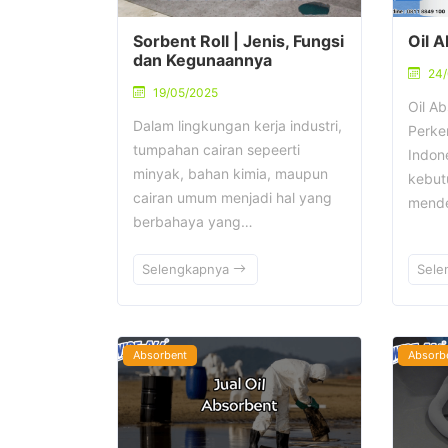
Sorbent Roll | Jenis, Fungsi
Oil 
dan Kegunaannya
24
19/05/2025
Oil A
Dalam lingkungan kerja industri,
Perke
tumpahan cairan sepeerti
Indone
minyak, bahan kimia, maupun
kebut
cairan umum menjadi hal yang
mende
berbahaya yang…
Selengkapnya
Sele
Absorbent
Absorb