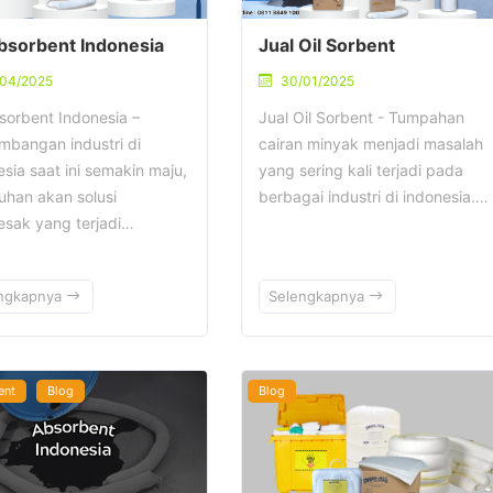
Absorbent Indonesia
Jual Oil Sorbent
/04/2025
30/01/2025
bsorbent Indonesia –
Jual Oil Sorbent - Tumpahan
mbangan industri di
cairan minyak menjadi masalah
sia saat ini semakin maju,
yang sering kali terjadi pada
uhan akan solusi
berbagai industri di indonesia.…
sak yang terjadi…
ngkapnya
Selengkapnya
ent
Blog
Blog