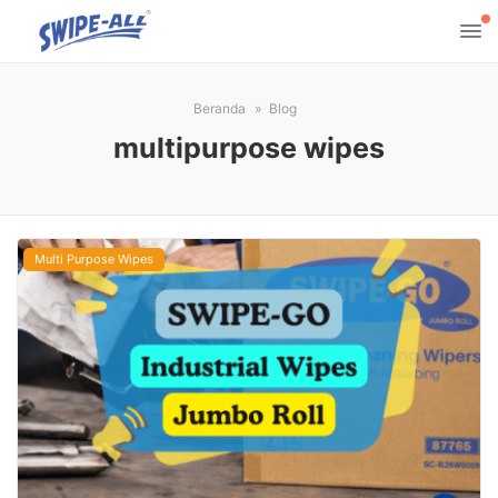
Beranda
Blog
multipurpose wipes
Multi Purpose Wipes