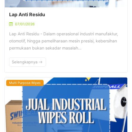
Lap Anti Residu
07/01/2026
Lap Anti Residu - Dalam operasional industri manufaktur,
otomotif, hingga pemeliharaan mesin presisi, kebersihan
permukaan bukan sekadar masalah…
Selengkapnya
Multi Purpose Wipes