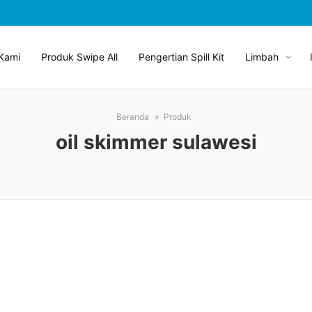
Kami
Produk Swipe All
Pengertian Spill Kit
Limbah
Beranda
Produk
oil skimmer sulawesi